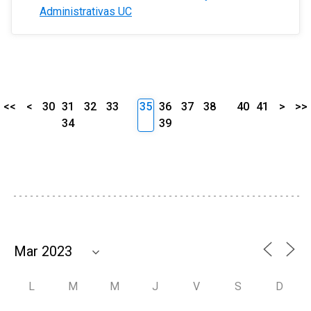
Administrativas UC
<<
<
30
31
32
33
35
36
37
38
40
41
>
>>
34
39
L
M
M
J
V
S
D