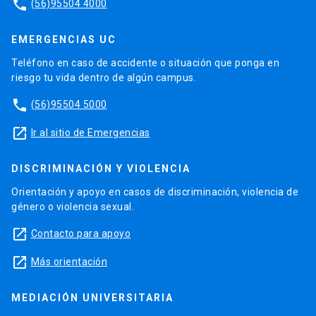
phone
(56)95504 4000
EMERGENCIAS UC
Teléfono en caso de accidente o situación que ponga en
riesgo tu vida dentro de algún campus.
phone
(56)95504 5000
launch
Ir al sitio de Emergencias
DISCRIMINACIÓN Y VIOLENCIA
Orientación y apoyo en casos de discriminación, violencia de
género o violencia sexual.
launch
Contacto para apoyo
launch
Más orientación
MEDIACIÓN UNIVERSITARIA