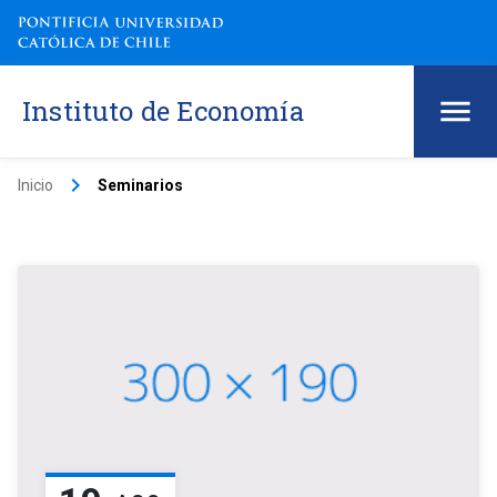
Instituto de Economía
keyboard_arrow_right
Inicio
Seminarios