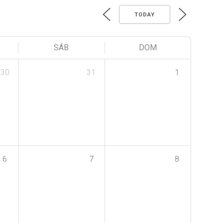
TODAY
SÁB
DOM
30
31
1
6
7
8