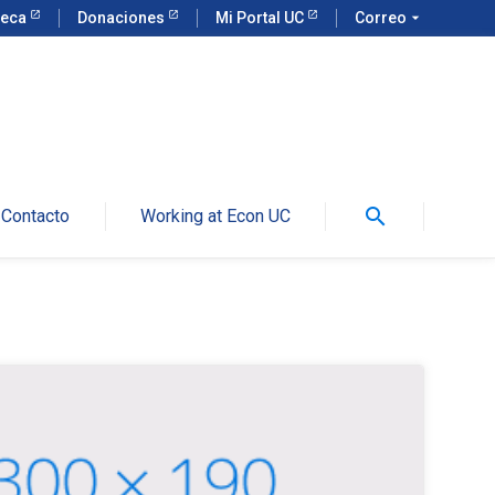
teca
Donaciones
Mi Portal UC
Correo
arrow_drop_down
search
Contacto
Working at Econ UC