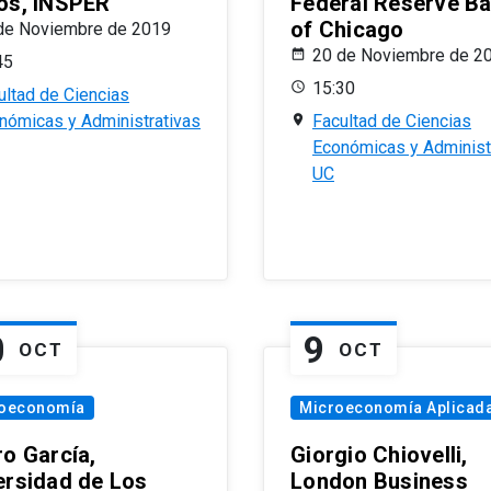
os, INSPER
Federal Reserve B
of Chicago
de Noviembre de 2019
20 de Noviembre de 2
45
15:30
ultad de Ciencias
nómicas y Administrativas
Facultad de Ciencias
Económicas y Administ
UC
0
9
OCT
OCT
oeconomía
Microeconomía Aplicad
ro García,
Giorgio Chiovelli,
ersidad de Los
London Business