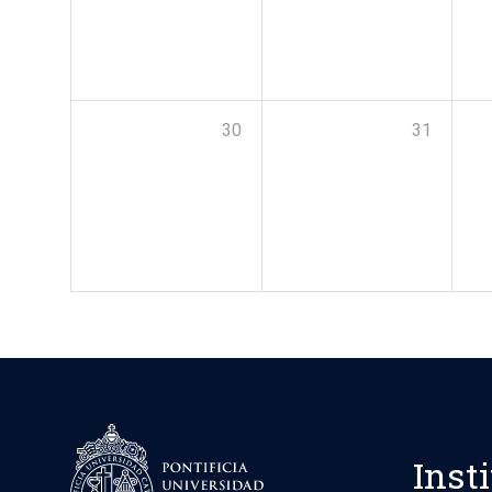
30
31
Inst