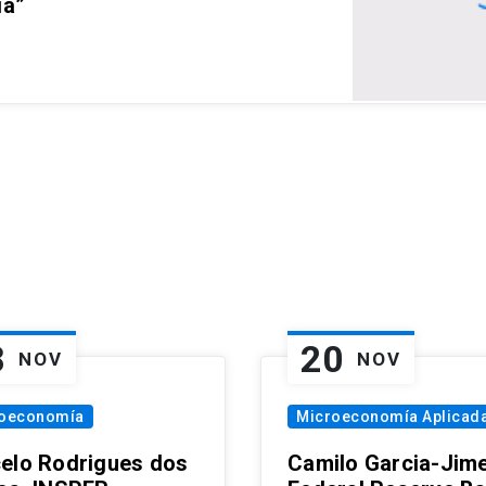
ia”
8
20
NOV
NOV
oeconomía
Microeconomía Aplicad
elo Rodrigues dos
Camilo Garcia-Jim