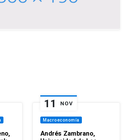
11
NOV
a
Macroeconomía
eno,
Andrés Zambrano,