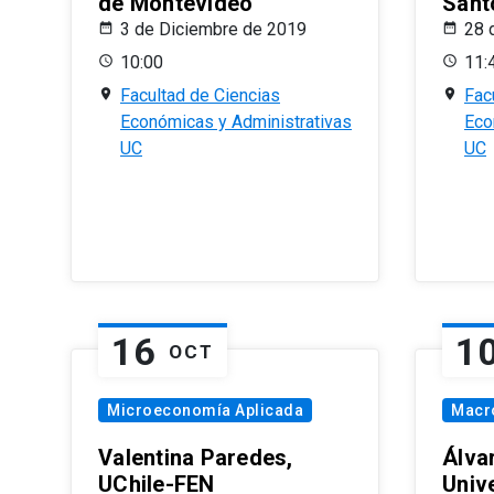
de Montevideo
Sant
3 de Diciembre de 2019
28 
10:00
11:
Facultad de Ciencias
Fac
Económicas y Administrativas
Eco
UC
UC
16
1
OCT
Microeconomía Aplicada
Macr
Valentina Paredes,
Álva
UChile-FEN
Univ