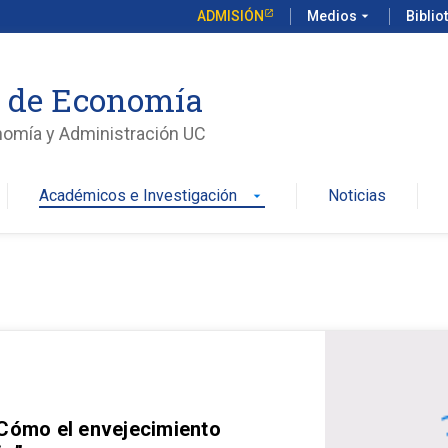
ADMISIÓN
Medios
arrow_drop_down
Biblio
o de Economía
nomía y Administración UC
Académicos e Investigación
Noticias
arrow_drop_down
 Cómo el envejecimiento