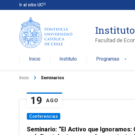
Ir al sitio UC
Institut
Facultad de Eco
Inicio
Instituto
Programas
arrow_drop_down
keyboard_arrow_right
Inicio
Seminarios
19
AGO
Conferencias
Seminario: “El Activo que Ignoramos: