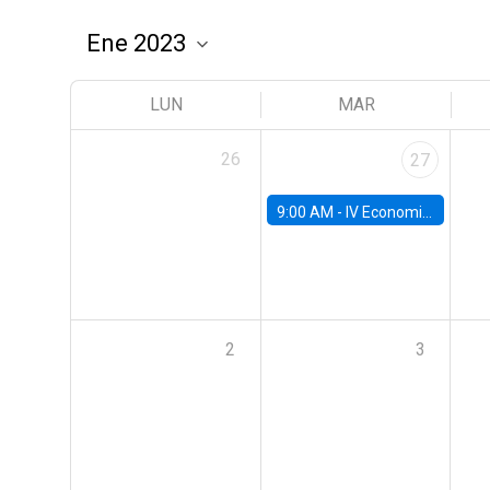
LUN
MAR
26
27
9:00 AM -
IV Economics Alumni Workshop
2
3