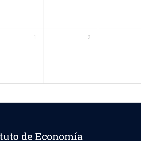
1
2
ituto de Economía