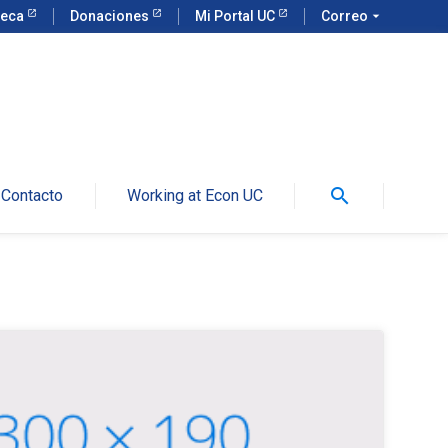
teca
Donaciones
Mi Portal UC
Correo
arrow_drop_down
search
Contacto
Working at Econ UC