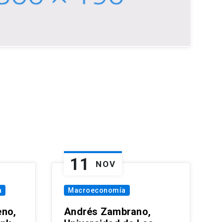
11
NOV
a
Macroeconomía
eno,
Andrés Zambrano,