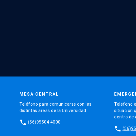
MESA CENTRAL
EMERGE
Teléfono para comunicarse con las
Teléfono e
distintas áreas de la Universidad.
situación 
dentro de
phone
(56)95504 4000
phone
(56)9