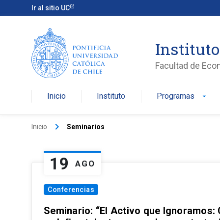
Ir al sitio UC
Institut
Facultad de Eco
Inicio
Instituto
Programas
arrow_drop_down
keyboard_arrow_right
Inicio
Seminarios
19
AGO
Conferencias
Seminario: “El Activo que Ignoramos: