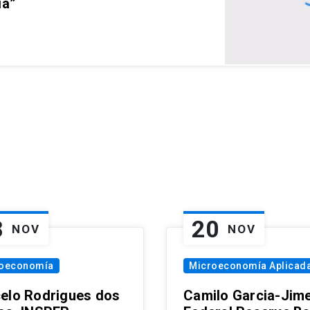
ia”
8
20
NOV
NOV
oeconomía
Microeconomía Aplicad
elo Rodrigues dos
Camilo Garcia-Jim