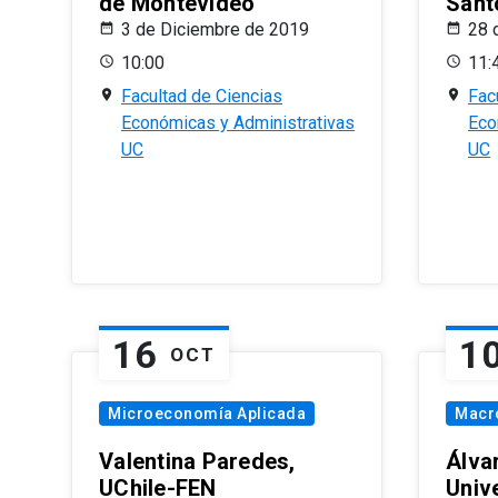
de Montevideo
Sant
3 de Diciembre de 2019
28 
10:00
11:
Facultad de Ciencias
Fac
Económicas y Administrativas
Eco
UC
UC
16
1
OCT
Microeconomía Aplicada
Macr
Valentina Paredes,
Álva
UChile-FEN
Univ