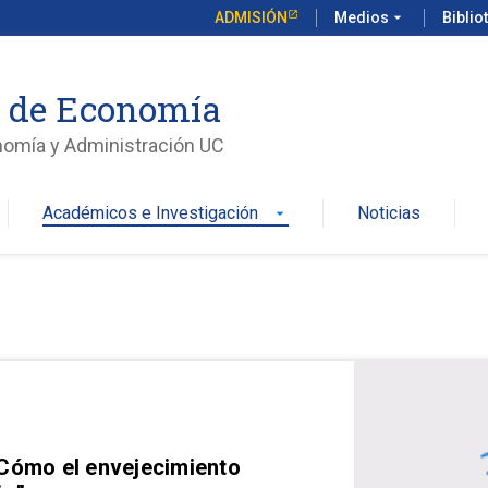
ADMISIÓN
Medios
arrow_drop_down
Biblio
o de Economía
nomía y Administración UC
Académicos e Investigación
Noticias
arrow_drop_down
 Cómo el envejecimiento