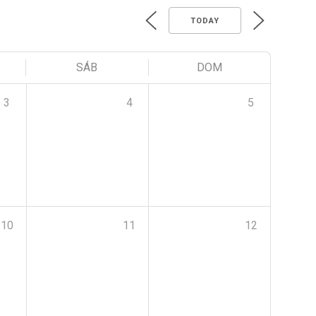
TODAY
SÁB
DOM
3
4
5
10
11
12