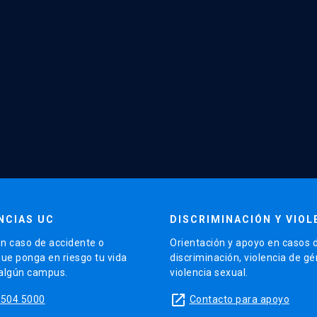
NCIAS UC
DISCRIMINACIÓN Y VIOL
n caso de accidente o
Orientación y apoyo en casos 
que ponga en riesgo tu vida
discriminación, violencia de g
 algún campus.
violencia sexual.
launch
5504 5000
Contacto para apoyo