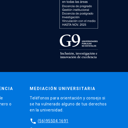
ENCIA
MEDIACIÓN UNIVERSITARIA
de
Teléfonos para orientación y consejo si
énero o
se ha vulnerado alguno de tus derechos
en la universidad.
phone
(56)95504 1691