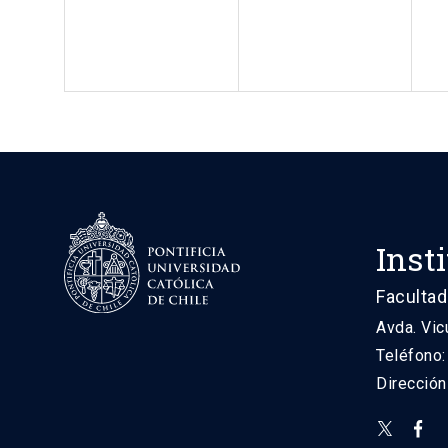
Inst
Facultad
Avda. Vic
Teléfono
Direcció