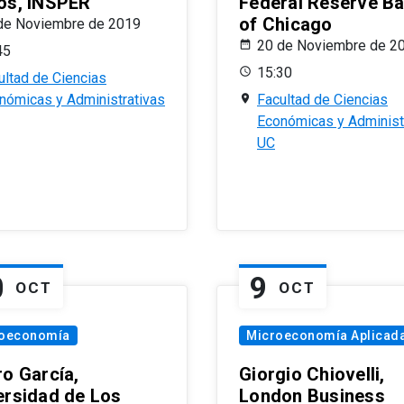
os, INSPER
Federal Reserve B
of Chicago
de Noviembre de 2019
20 de Noviembre de 2
45
15:30
ultad de Ciencias
nómicas y Administrativas
Facultad de Ciencias
Económicas y Administ
UC
0
9
OCT
OCT
oeconomía
Microeconomía Aplicad
ro García,
Giorgio Chiovelli,
ersidad de Los
London Business