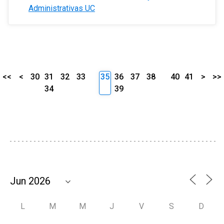
Administrativas UC
<<
<
30
31
32
33
35
36
37
38
40
41
>
>>
34
39
L
M
M
J
V
S
D