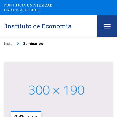
Instituto de Economía
keyboard_arrow_right
Inicio
Seminarios