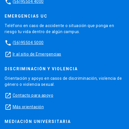
phone
(56)95504 4000
EMERGENCIAS UC
Teléfono en caso de accidente o situación que ponga en
riesgo tu vida dentro de algún campus.
phone
(56)95504 5000
launch
Ir al sitio de Emergencias
DISCRIMINACIÓN Y VIOLENCIA
Orientación y apoyo en casos de discriminación, violencia de
género o violencia sexual.
launch
Contacto para apoyo
launch
Más orientación
MEDIACIÓN UNIVERSITARIA