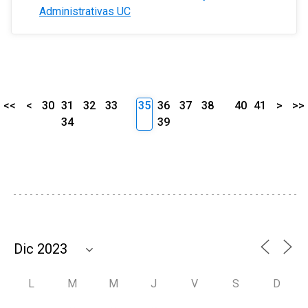
Administrativas UC
<<
<
30
31
32
33
35
36
37
38
40
41
>
>>
34
39
L
M
M
J
V
S
D