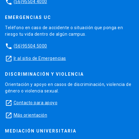
phone
(56)95504 4000
EMERGENCIAS UC
Teléfono en caso de accidente o situación que ponga en
riesgo tu vida dentro de algún campus.
phone
(56)95504 5000
launch
Ir al sitio de Emergencias
DISCRIMINACIÓN Y VIOLENCIA
Orientación y apoyo en casos de discriminación, violencia de
género o violencia sexual.
launch
Contacto para apoyo
launch
Más orientación
MEDIACIÓN UNIVERSITARIA