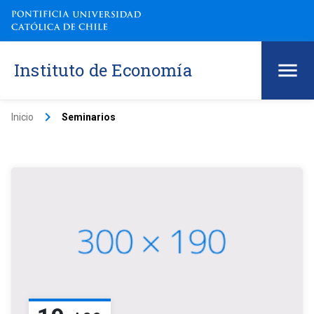
Instituto de Economía
keyboard_arrow_right
Inicio
Seminarios