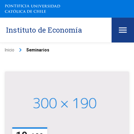
Instituto de Economía
keyboard_arrow_right
Inicio
Seminarios