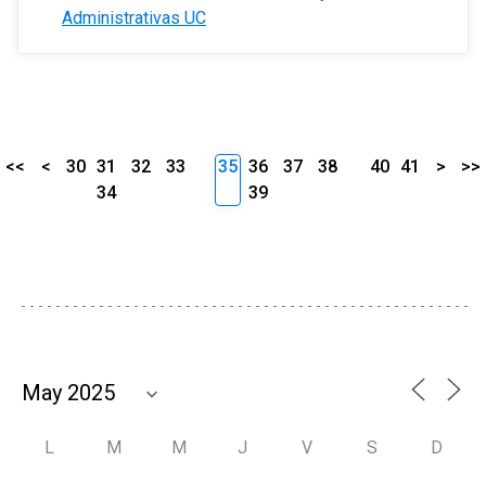
Administrativas UC
<<
<
30
31
32
33
35
36
37
38
40
41
>
>>
34
39
L
M
M
J
V
S
D