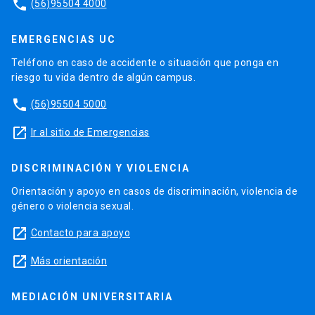
phone
(56)95504 4000
EMERGENCIAS UC
Teléfono en caso de accidente o situación que ponga en
riesgo tu vida dentro de algún campus.
phone
(56)95504 5000
launch
Ir al sitio de Emergencias
DISCRIMINACIÓN Y VIOLENCIA
Orientación y apoyo en casos de discriminación, violencia de
género o violencia sexual.
launch
Contacto para apoyo
launch
Más orientación
MEDIACIÓN UNIVERSITARIA