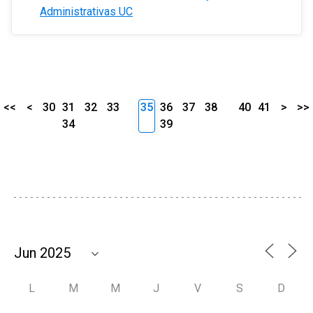
Administrativas UC
<<
<
30
31
32
33
35
36
37
38
40
41
>
>>
34
39
L
M
M
J
V
S
D