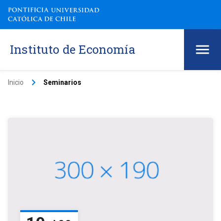
Instituto de Economía
keyboard_arrow_right
Inicio
Seminarios