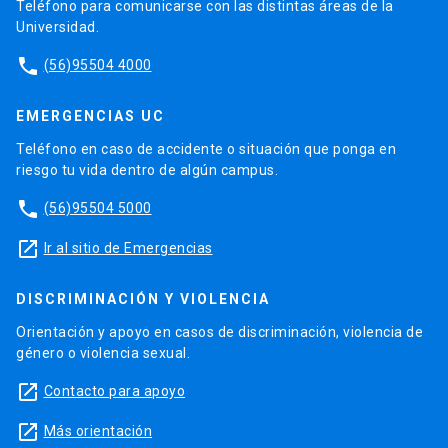
Teléfono para comunicarse con las distintas áreas de la
Universidad.
phone
(56)95504 4000
EMERGENCIAS UC
Teléfono en caso de accidente o situación que ponga en
riesgo tu vida dentro de algún campus.
phone
(56)95504 5000
launch
Ir al sitio de Emergencias
DISCRIMINACIÓN Y VIOLENCIA
Orientación y apoyo en casos de discriminación, violencia de
género o violencia sexual.
launch
Contacto para apoyo
launch
Más orientación