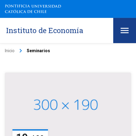
Instituto de Economía
keyboard_arrow_right
Inicio
Seminarios