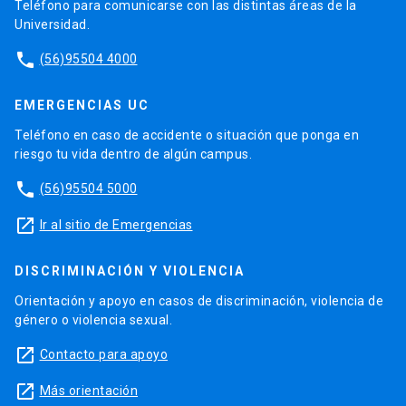
Teléfono para comunicarse con las distintas áreas de la
Universidad.
phone
(56)95504 4000
EMERGENCIAS UC
Teléfono en caso de accidente o situación que ponga en
riesgo tu vida dentro de algún campus.
phone
(56)95504 5000
launch
Ir al sitio de Emergencias
DISCRIMINACIÓN Y VIOLENCIA
Orientación y apoyo en casos de discriminación, violencia de
género o violencia sexual.
launch
Contacto para apoyo
launch
Más orientación