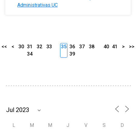
Administrativas UC
<<
<
30
31
32
33
35
36
37
38
40
41
>
>>
34
39
L
M
M
J
V
S
D