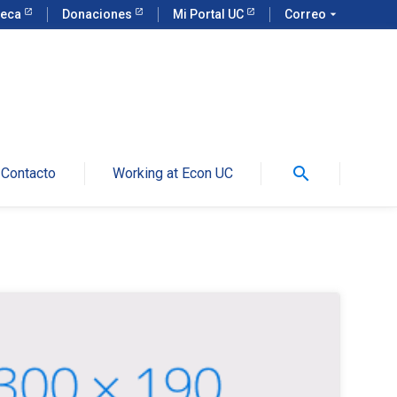
teca
Donaciones
Mi Portal UC
Correo
arrow_drop_down
search
Contacto
Working at Econ UC