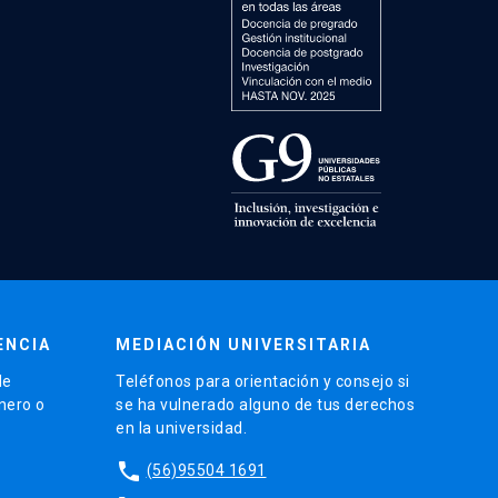
ENCIA
MEDIACIÓN UNIVERSITARIA
de
Teléfonos para orientación y consejo si
énero o
se ha vulnerado alguno de tus derechos
en la universidad.
phone
(56)95504 1691