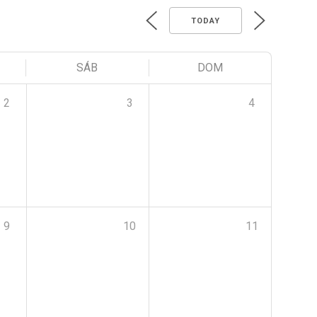
TODAY
SÁB
DOM
2
3
4
9
10
11