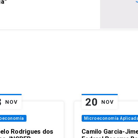
ia”
8
20
NOV
NOV
oeconomía
Microeconomía Aplicad
elo Rodrigues dos
Camilo Garcia-Jim