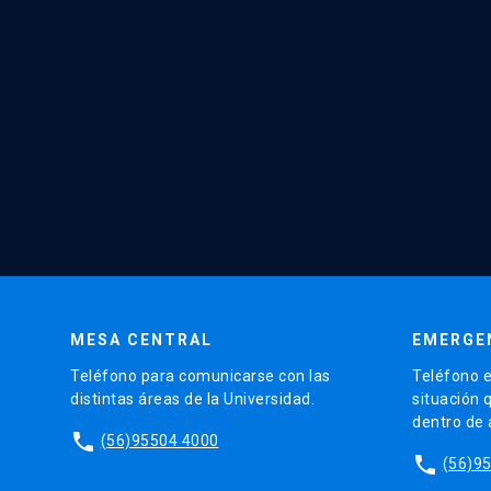
MESA CENTRAL
EMERGE
Teléfono para comunicarse con las
Teléfono e
distintas áreas de la Universidad.
situación 
dentro de
phone
(56)95504 4000
phone
(56)9