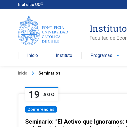
Ir al sitio UC
Institut
Facultad de Eco
Inicio
Instituto
Programas
arrow_drop_down
keyboard_arrow_right
Inicio
Seminarios
19
AGO
Conferencias
Seminario: “El Activo que Ignoramos: