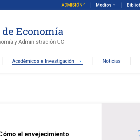
ADMISIÓN
Medios
arrow_drop_down
Biblio
o de Economía
nomía y Administración UC
Académicos e Investigación
Noticias
arrow_drop_down
 Cómo el envejecimiento