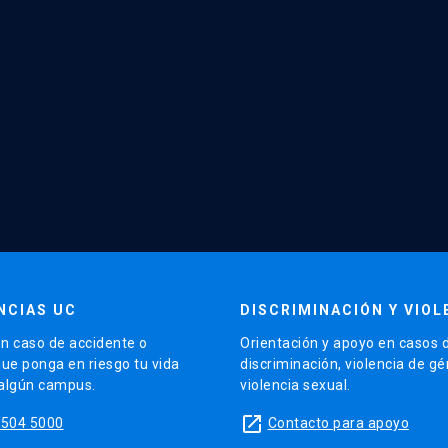
NCIAS UC
DISCRIMINACIÓN Y VIOL
n caso de accidente o
Orientación y apoyo en casos 
que ponga en riesgo tu vida
discriminación, violencia de g
 algún campus.
violencia sexual.
launch
5504 5000
Contacto para apoyo