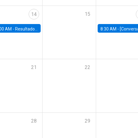
15
14
00 AM -
Resultados Encuesta Casen 2024: Repercusiones para el Chile de hoy
8:30 AM -
[Conversatorio] AI and Reskilling | La evolución del trabajo en la 
21
22
28
29