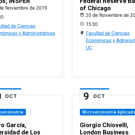
os, INSPER
Federal Reserve B
of Chicago
de Noviembre de 2019
20 de Noviembre de 2
45
15:30
ultad de Ciencias
nómicas y Administrativas
Facultad de Ciencias
Económicas y Administ
UC
0
9
OCT
OCT
oeconomía
Microeconomía Aplicad
ro García,
Giorgio Chiovelli,
ersidad de Los
London Business