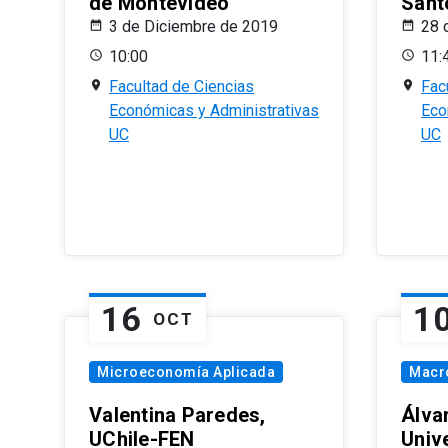
de Montevideo
Sant
3 de Diciembre de 2019
28 
10:00
11:
Facultad de Ciencias
Fac
Económicas y Administrativas
Eco
UC
UC
16
1
OCT
Microeconomía Aplicada
Macr
Valentina Paredes,
Álva
UChile-FEN
Univ