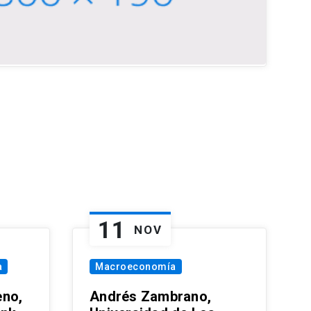
11
NOV
a
Macroeconomía
eno,
Andrés Zambrano,