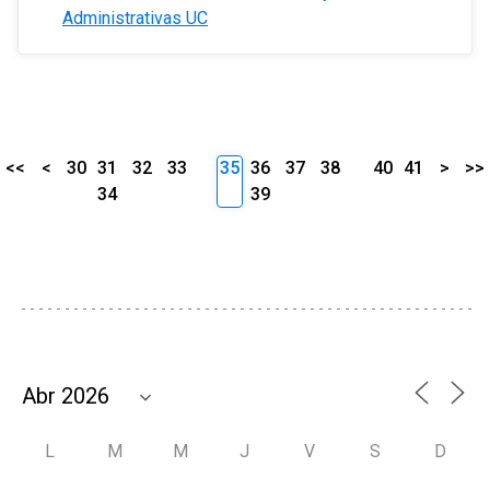
Administrativas UC
<<
<
30
31
32
33
35
36
37
38
40
41
>
>>
34
39
L
M
M
J
V
S
D