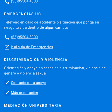
phone
(56)95504 4000
EMERGENCIAS UC
Teléfono en caso de accidente o situación que ponga en
riesgo tu vida dentro de algún campus.
phone
(56)95504 5000
launch
Ir al sitio de Emergencias
DISCRIMINACIÓN Y VIOLENCIA
Orientación y apoyo en casos de discriminación, violencia de
género o violencia sexual.
launch
Contacto para apoyo
launch
Más orientación
MEDIACIÓN UNIVERSITARIA