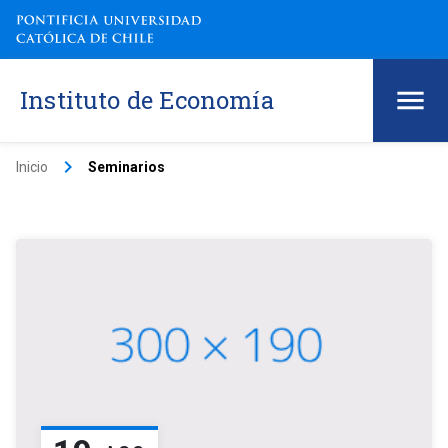
Instituto de Economía
keyboard_arrow_right
Inicio
Seminarios