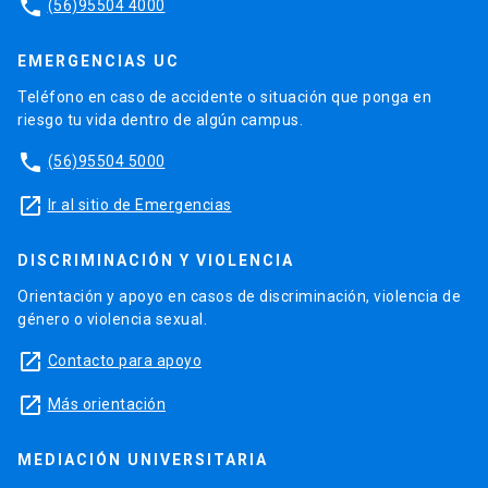
phone
(56)95504 4000
EMERGENCIAS UC
Teléfono en caso de accidente o situación que ponga en
riesgo tu vida dentro de algún campus.
phone
(56)95504 5000
launch
Ir al sitio de Emergencias
DISCRIMINACIÓN Y VIOLENCIA
Orientación y apoyo en casos de discriminación, violencia de
género o violencia sexual.
launch
Contacto para apoyo
launch
Más orientación
MEDIACIÓN UNIVERSITARIA