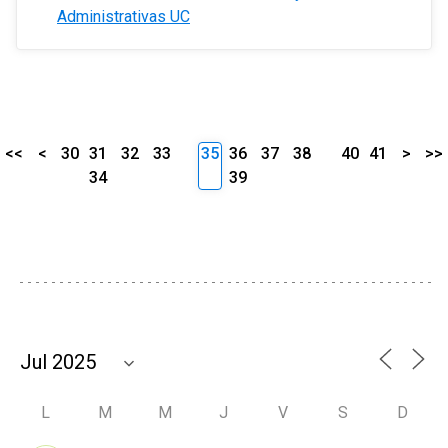
Administrativas UC
<<
<
30
31
32
33
35
36
37
38
40
41
>
>>
34
39
L
M
M
J
V
S
D