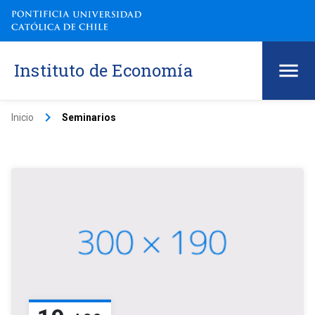
Instituto de Economía
keyboard_arrow_right
Inicio
Seminarios