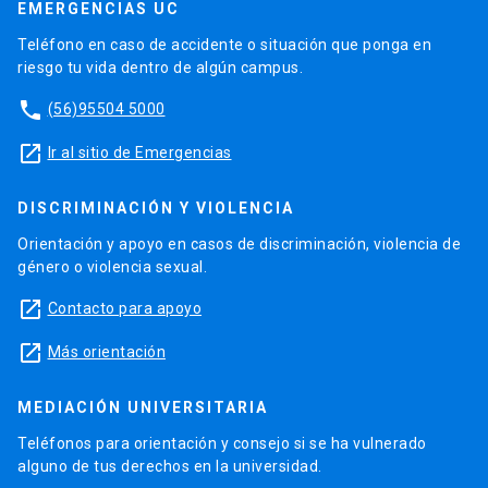
EMERGENCIAS UC
Teléfono en caso de accidente o situación que ponga en
riesgo tu vida dentro de algún campus.
phone
(56)95504 5000
launch
Ir al sitio de Emergencias
DISCRIMINACIÓN Y VIOLENCIA
Orientación y apoyo en casos de discriminación, violencia de
género o violencia sexual.
launch
Contacto para apoyo
launch
Más orientación
MEDIACIÓN UNIVERSITARIA
Teléfonos para orientación y consejo si se ha vulnerado
alguno de tus derechos en la universidad.