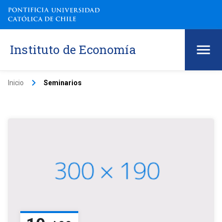
Instituto de Economía
keyboard_arrow_right
Inicio
Seminarios