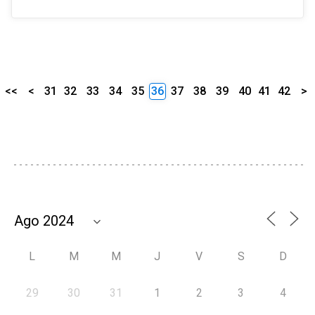
<<
<
31
32
33
34
35
36
37
38
39
40
41
42
>
L
M
M
J
V
S
D
29
30
31
1
2
3
4