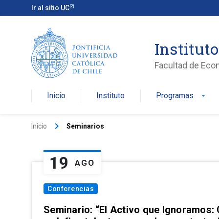
Ir al sitio UC
Institut
Facultad de Eco
Inicio
Instituto
Programas
arrow_drop_down
keyboard_arrow_right
Inicio
Seminarios
19
AGO
Conferencias
Seminario: “El Activo que Ignoramos: