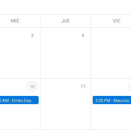
MIÉ
JUE
VIE
3
4
11
10
0 AM -
Emilio Depetris-Chauvín, Universidad Católica
2:00 PM -
Mauricio Tejada,