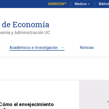
ADMISIÓN
Medios
arrow_drop_down
Biblio
o de Economía
nomía y Administración UC
Académicos e Investigación
Noticias
arrow_drop_down
 Cómo el envejecimiento