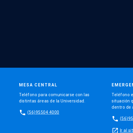
MESA CENTRAL
EMERGE
Teléfono para comunicarse con las
Teléfono e
distintas áreas de la Universidad.
situación 
dentro de
phone
(56)95504 4000
phone
(56)9
launch
Ir al 