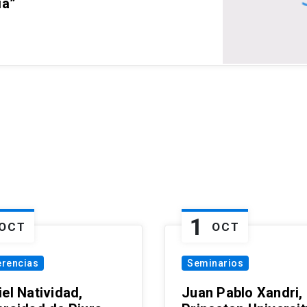
ia”
1
OCT
OCT
erencias
Seminarios
el Natividad,
Juan Pablo Xandri,