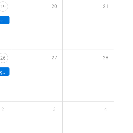
20
21
19
umbia
27
28
26
uke
2
3
4