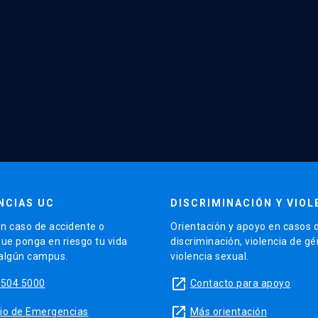
NCIAS UC
DISCRIMINACIÓN Y VIOL
n caso de accidente o
Orientación y apoyo en casos 
que ponga en riesgo tu vida
discriminación, violencia de g
 algún campus.
violencia sexual.
launch
5504 5000
Contacto para apoyo
launch
sitio de Emergencias
Más orientación