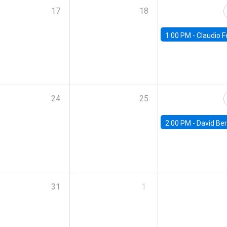
17
18
1:00 PM -
Claudio Ferraz, British Col
24
25
2:00 PM -
David Berger, D
31
1