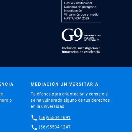
ENCIA
MEDIACIÓN UNIVERSITARIA
de
Teléfonos para orientación y consejo si
énero o
se ha vulnerado alguno de tus derechos
en la universidad.
phone
(56)95504 1691
phone
(56)95504 1247