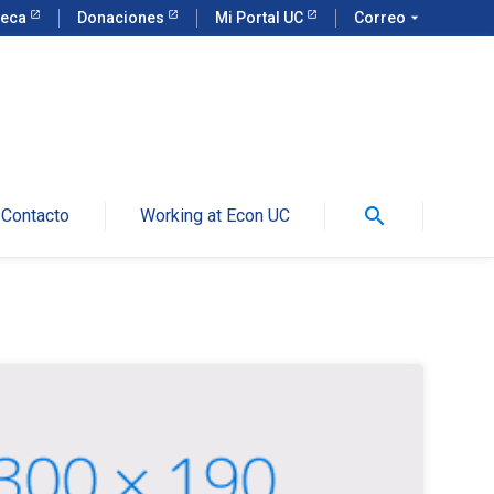
teca
Donaciones
Mi Portal UC
Correo
arrow_drop_down
search
Contacto
Working at Econ UC