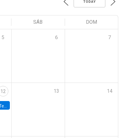
TODAY
SÁB
DOM
5
6
7
13
14
12
 UDP