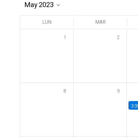
LUN
MAR
1
2
8
9
3:3