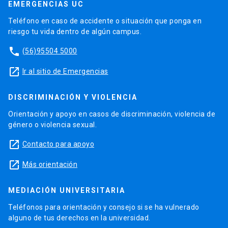
EMERGENCIAS UC
Teléfono en caso de accidente o situación que ponga en
riesgo tu vida dentro de algún campus.
phone
(56)95504 5000
launch
Ir al sitio de Emergencias
DISCRIMINACIÓN Y VIOLENCIA
Orientación y apoyo en casos de discriminación, violencia de
género o violencia sexual.
launch
Contacto para apoyo
launch
Más orientación
MEDIACIÓN UNIVERSITARIA
Teléfonos para orientación y consejo si se ha vulnerado
alguno de tus derechos en la universidad.