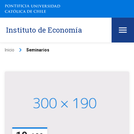
Instituto de Economía
keyboard_arrow_right
Inicio
Seminarios