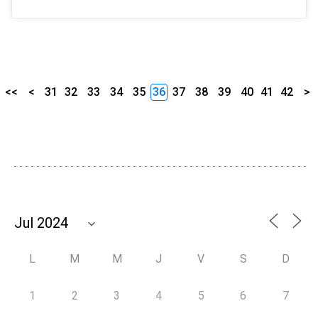
<<
<
31
32
33
34
35
36
37
38
39
40
41
42
>
L
M
M
J
V
S
D
1
2
3
4
5
6
7