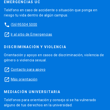
EMERGENCIAS UC
Teléfono en caso de accidente o situación que ponga en
riesgo tu vida dentro de algún campus.
phone
(56)95504 5000
launch
Ir al sitio de Emergencias
DISCRIMINACIÓN Y VIOLENCIA
Orientación y apoyo en casos de discriminación, violencia de
género o violencia sexual.
launch
Contacto para apoyo
launch
Más orientación
MEDIACIÓN UNIVERSITARIA
Teléfonos para orientación y consejo si se ha vulnerado
alguno de tus derechos en la universidad.