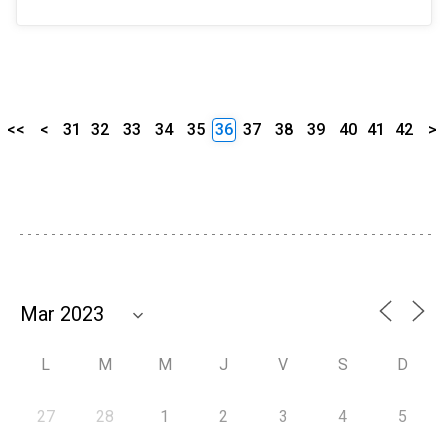
<<
<
31
32
33
34
35
36
37
38
39
40
41
42
>
L
M
M
J
V
S
D
27
28
1
2
3
4
5