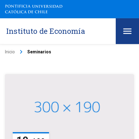
Instituto de Economía
keyboard_arrow_right
Inicio
Seminarios