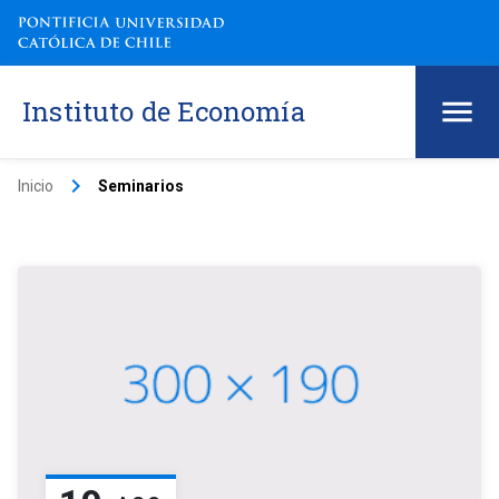
Instituto de Economía
keyboard_arrow_right
Inicio
Seminarios