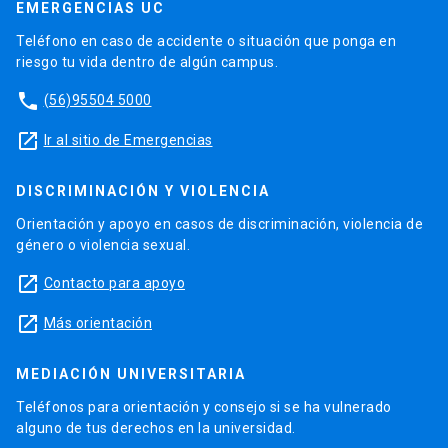
EMERGENCIAS UC
Teléfono en caso de accidente o situación que ponga en
riesgo tu vida dentro de algún campus.
phone
(56)95504 5000
launch
Ir al sitio de Emergencias
DISCRIMINACIÓN Y VIOLENCIA
Orientación y apoyo en casos de discriminación, violencia de
género o violencia sexual.
launch
Contacto para apoyo
launch
Más orientación
MEDIACIÓN UNIVERSITARIA
Teléfonos para orientación y consejo si se ha vulnerado
alguno de tus derechos en la universidad.