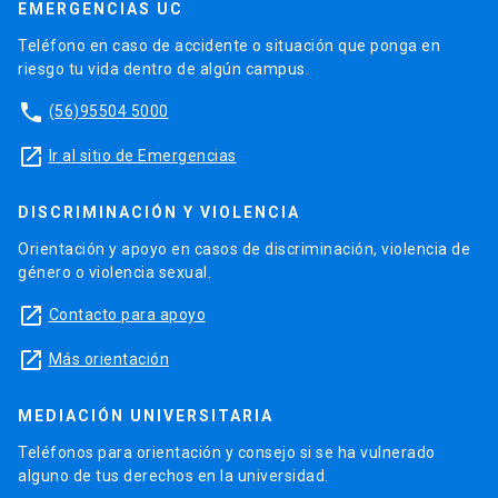
EMERGENCIAS UC
Teléfono en caso de accidente o situación que ponga en
riesgo tu vida dentro de algún campus.
phone
(56)95504 5000
launch
Ir al sitio de Emergencias
DISCRIMINACIÓN Y VIOLENCIA
Orientación y apoyo en casos de discriminación, violencia de
género o violencia sexual.
launch
Contacto para apoyo
launch
Más orientación
MEDIACIÓN UNIVERSITARIA
Teléfonos para orientación y consejo si se ha vulnerado
alguno de tus derechos en la universidad.