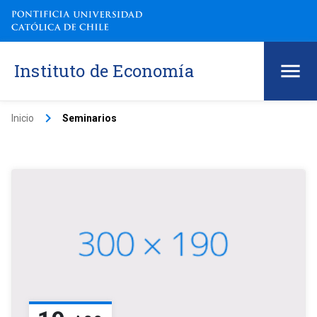
Instituto de Economía
keyboard_arrow_right
Inicio
Seminarios