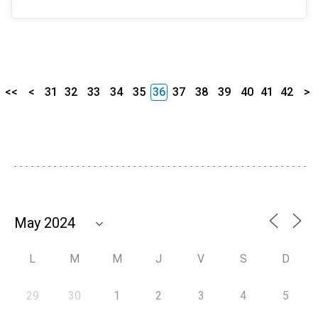
<<
<
31
32
33
34
35
36
37
38
39
40
41
42
>
L
M
M
J
V
S
D
29
30
1
2
3
4
5