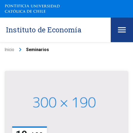
Instituto de Economía
keyboard_arrow_right
Inicio
Seminarios