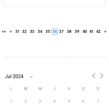
<<
<
31
32
33
34
35
36
37
38
39
40
41
42
>
L
M
M
J
V
S
D
1
2
3
4
5
6
7