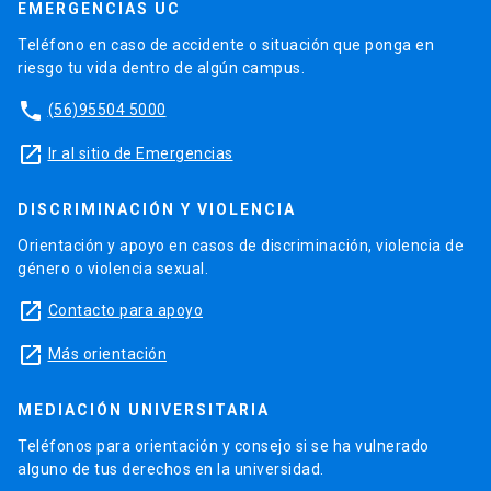
EMERGENCIAS UC
Teléfono en caso de accidente o situación que ponga en
riesgo tu vida dentro de algún campus.
phone
(56)95504 5000
launch
Ir al sitio de Emergencias
DISCRIMINACIÓN Y VIOLENCIA
Orientación y apoyo en casos de discriminación, violencia de
género o violencia sexual.
launch
Contacto para apoyo
launch
Más orientación
MEDIACIÓN UNIVERSITARIA
Teléfonos para orientación y consejo si se ha vulnerado
alguno de tus derechos en la universidad.