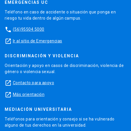
EMERGENCIAS UC
Teléfono en caso de accidente o situación que ponga en
riesgo tu vida dentro de algún campus.
phone
(56)95504 5000
launch
Ir al sitio de Emergencias
DISCRIMINACIÓN Y VIOLENCIA
Orientación y apoyo en casos de discriminación, violencia de
género o violencia sexual.
launch
Contacto para apoyo
launch
Más orientación
MEDIACIÓN UNIVERSITARIA
Teléfonos para orientación y consejo si se ha vulnerado
alguno de tus derechos en la universidad.