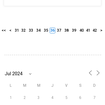
<<
<
31
32
33
34
35
36
37
38
39
40
41
42
>
L
M
M
J
V
S
D
1
2
3
4
5
6
7