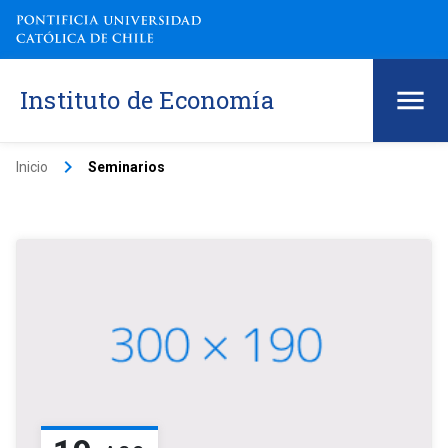
Instituto de Economía
keyboard_arrow_right
Inicio
Seminarios