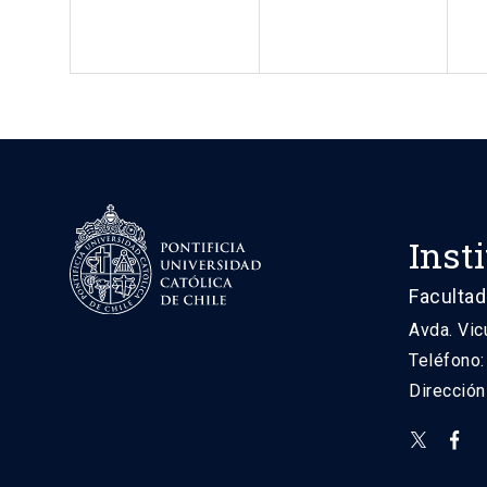
Inst
Facultad
Avda. Vic
Teléfono
Direcció