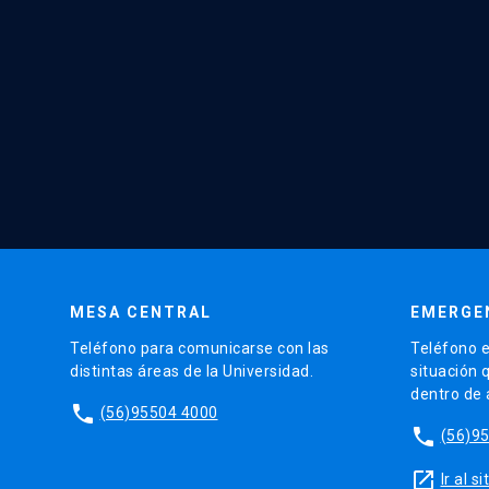
MESA CENTRAL
EMERGE
Teléfono para comunicarse con las
Teléfono e
distintas áreas de la Universidad.
situación 
dentro de
phone
(56)95504 4000
phone
(56)9
launch
Ir al 