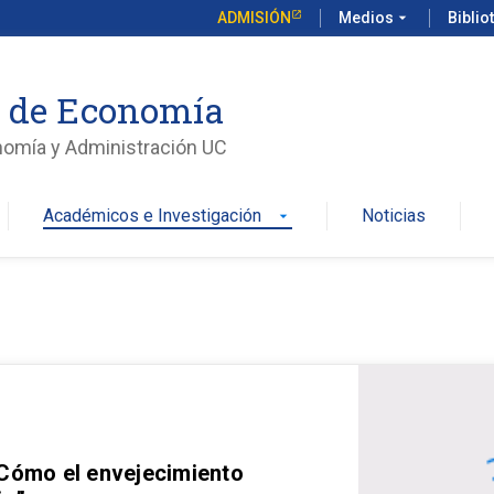
ADMISIÓN
Medios
arrow_drop_down
Biblio
o de Economía
nomía y Administración UC
Académicos e Investigación
Noticias
arrow_drop_down
 Cómo el envejecimiento