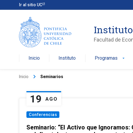
Ir al sitio UC
Institut
Facultad de Eco
Inicio
Instituto
Programas
arrow_drop_down
keyboard_arrow_right
Inicio
Seminarios
19
AGO
Conferencias
Seminario: “El Activo que Ignoramos: