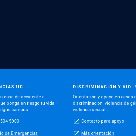
NCIAS UC
DISCRIMINACIÓN Y VIOL
n caso de accidente o
Orientación y apoyo en casos 
que ponga en riesgo tu vida
discriminación, violencia de g
 algún campus.
violencia sexual.
launch
5504 5000
Contacto para apoyo
launch
sitio de Emergencias
Más orientación