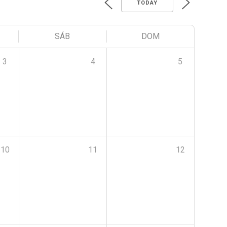
TODAY
SÁB
DOM
3
4
5
10
11
12