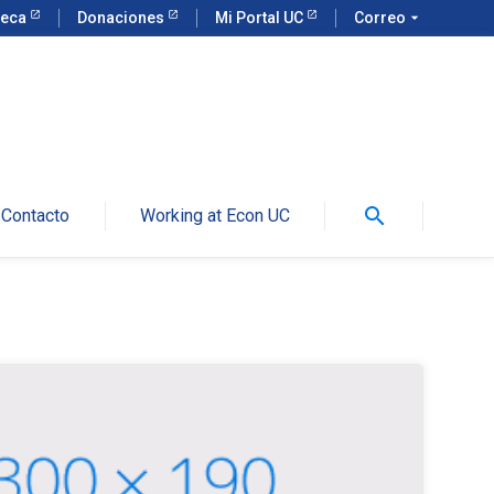
teca
Donaciones
Mi Portal UC
Correo
arrow_drop_down
search
Contacto
Working at Econ UC