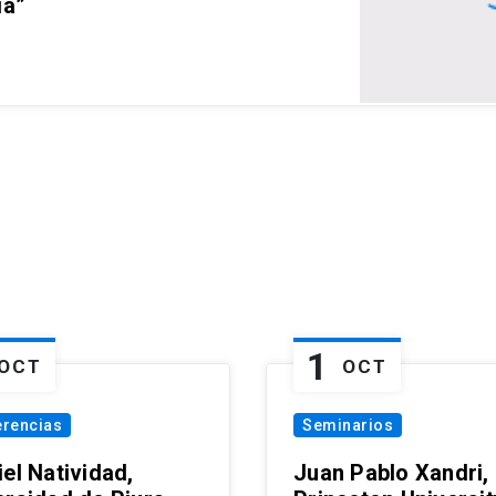
ia”
1
OCT
OCT
erencias
Seminarios
el Natividad,
Juan Pablo Xandri,