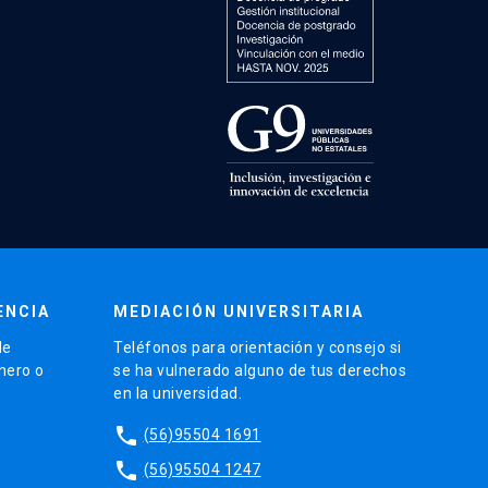
ENCIA
MEDIACIÓN UNIVERSITARIA
de
Teléfonos para orientación y consejo si
énero o
se ha vulnerado alguno de tus derechos
en la universidad.
phone
(56)95504 1691
phone
(56)95504 1247