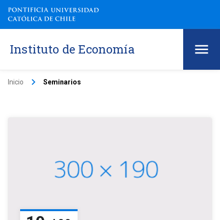
Instituto de Economía
keyboard_arrow_right
Inicio
Seminarios