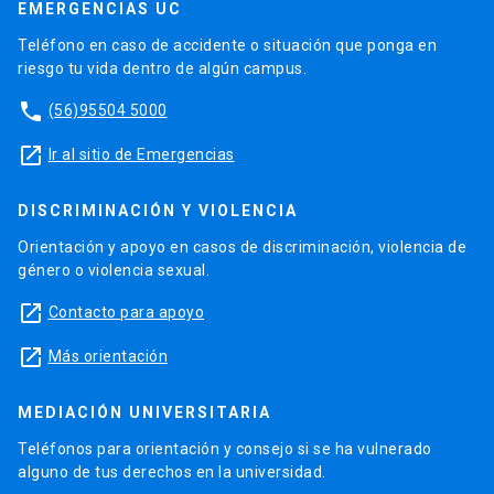
EMERGENCIAS UC
Teléfono en caso de accidente o situación que ponga en
riesgo tu vida dentro de algún campus.
phone
(56)95504 5000
launch
Ir al sitio de Emergencias
DISCRIMINACIÓN Y VIOLENCIA
Orientación y apoyo en casos de discriminación, violencia de
género o violencia sexual.
launch
Contacto para apoyo
launch
Más orientación
MEDIACIÓN UNIVERSITARIA
Teléfonos para orientación y consejo si se ha vulnerado
alguno de tus derechos en la universidad.