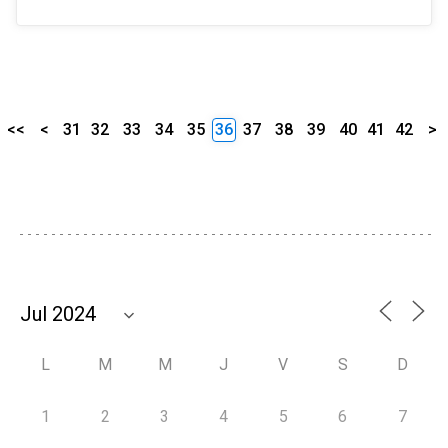
<<
<
31
32
33
34
35
36
37
38
39
40
41
42
>
L
M
M
J
V
S
D
1
2
3
4
5
6
7