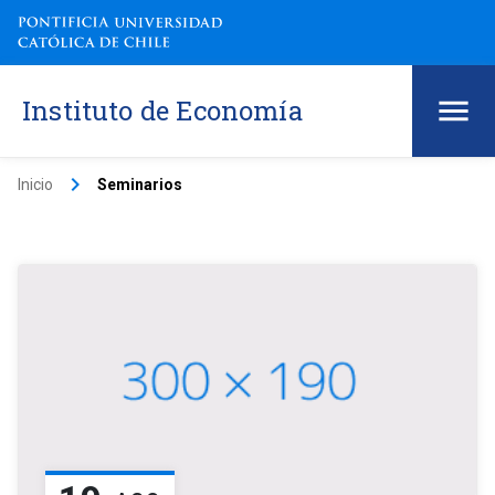
Instituto de Economía
keyboard_arrow_right
Inicio
Seminarios