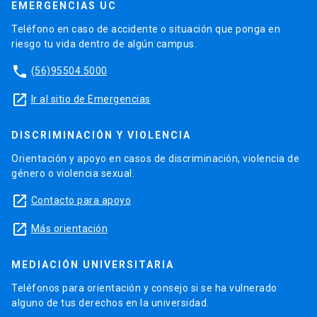
EMERGENCIAS UC
Teléfono en caso de accidente o situación que ponga en
riesgo tu vida dentro de algún campus.
phone
(56)95504 5000
launch
Ir al sitio de Emergencias
DISCRIMINACIÓN Y VIOLENCIA
Orientación y apoyo en casos de discriminación, violencia de
género o violencia sexual.
launch
Contacto para apoyo
launch
Más orientación
MEDIACIÓN UNIVERSITARIA
Teléfonos para orientación y consejo si se ha vulnerado
alguno de tus derechos en la universidad.