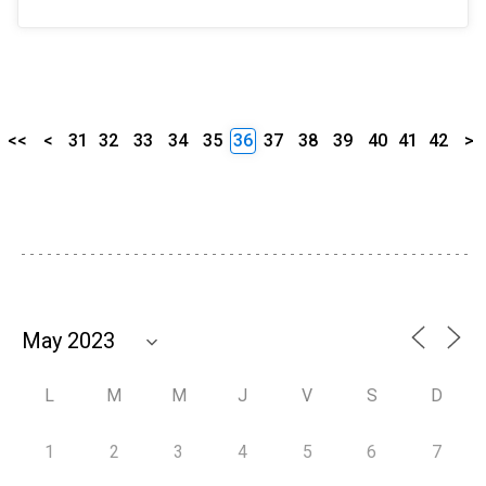
<<
<
31
32
33
34
35
36
37
38
39
40
41
42
>
L
M
M
J
V
S
D
1
2
3
4
5
6
7