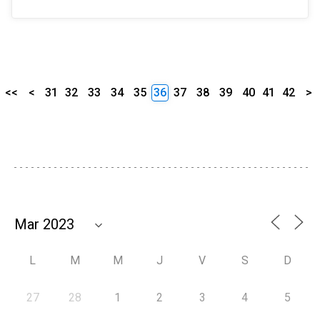
<<
<
31
32
33
34
35
36
37
38
39
40
41
42
>
L
M
M
J
V
S
D
27
28
1
2
3
4
5