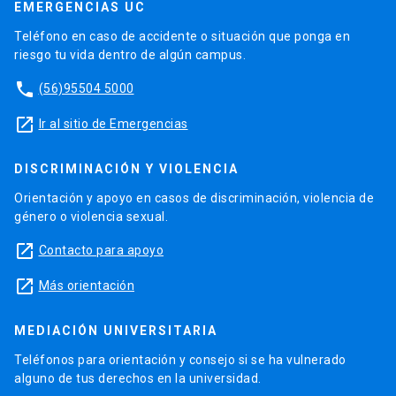
EMERGENCIAS UC
Teléfono en caso de accidente o situación que ponga en
riesgo tu vida dentro de algún campus.
phone
(56)95504 5000
launch
Ir al sitio de Emergencias
DISCRIMINACIÓN Y VIOLENCIA
Orientación y apoyo en casos de discriminación, violencia de
género o violencia sexual.
launch
Contacto para apoyo
launch
Más orientación
MEDIACIÓN UNIVERSITARIA
Teléfonos para orientación y consejo si se ha vulnerado
alguno de tus derechos en la universidad.