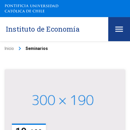
Instituto de Economía
keyboard_arrow_right
Inicio
Seminarios