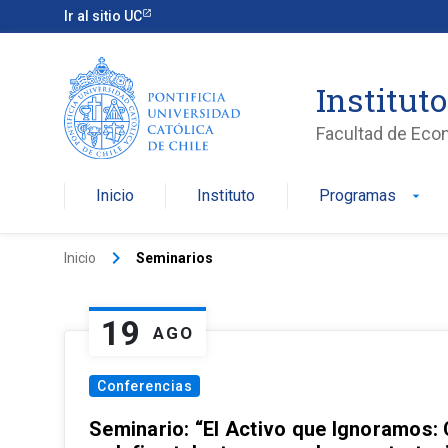
Ir al sitio UC
Institut
Facultad de Eco
Inicio
Instituto
Programas
arrow_drop_down
keyboard_arrow_right
Inicio
Seminarios
19
AGO
Conferencias
Seminario: “El Activo que Ignoramos: