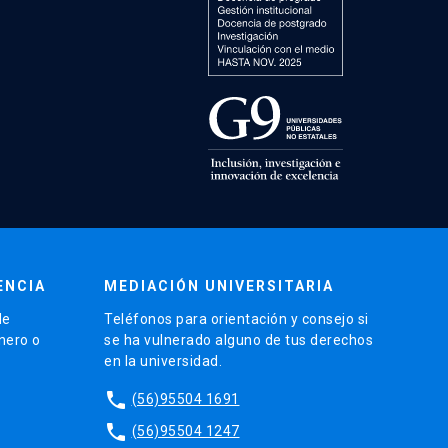
ENCIA
MEDIACIÓN UNIVERSITARIA
de
Teléfonos para orientación y consejo si
énero o
se ha vulnerado alguno de tus derechos
en la universidad.
phone
(56)95504 1691
phone
(56)95504 1247