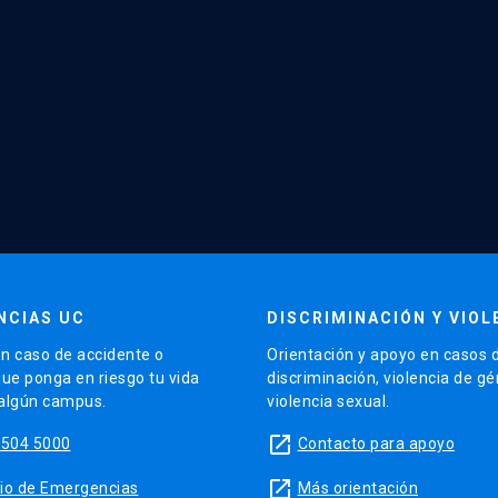
NCIAS UC
DISCRIMINACIÓN Y VIOL
n caso de accidente o
Orientación y apoyo en casos 
que ponga en riesgo tu vida
discriminación, violencia de g
 algún campus.
violencia sexual.
launch
5504 5000
Contacto para apoyo
launch
sitio de Emergencias
Más orientación