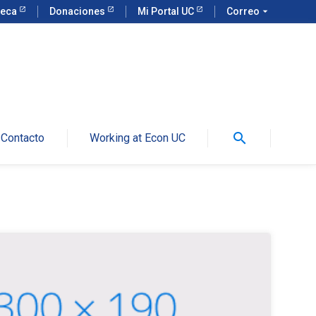
teca
Donaciones
Mi Portal UC
Correo
arrow_drop_down
search
Contacto
Working at Econ UC