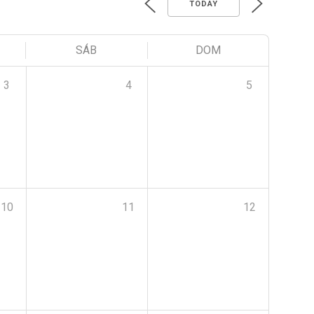
TODAY
SÁB
DOM
3
4
5
10
11
12