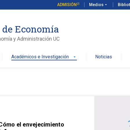
ADMISIÓN
Medios
arrow_drop_down
Biblio
o de Economía
nomía y Administración UC
Académicos e Investigación
Noticias
arrow_drop_down
 Cómo el envejecimiento