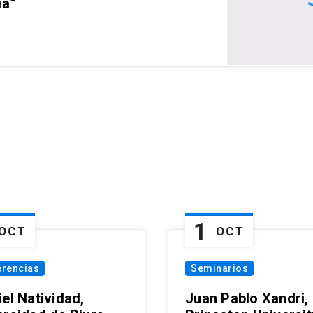
ia”
1
OCT
OCT
erencias
Seminarios
el Natividad,
Juan Pablo Xandri,