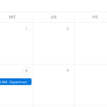
MIÉ
JUE
VIE
1
2
9
8
0 AM -
Department Seminar: James Robinson