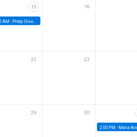
16
15
0 AM -
Philip Oreopolous, University of Toronto
22
23
29
30
2:00 PM -
Maria Aristizabal-Ramirez, FED