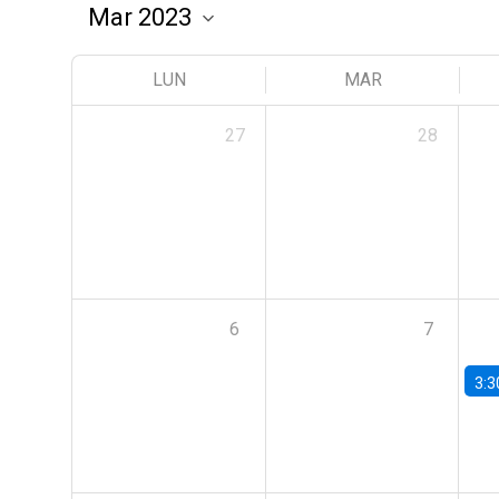
LUN
MAR
27
28
6
7
3:3