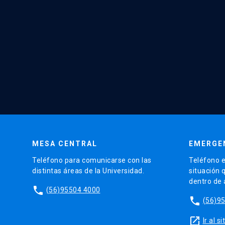
MESA CENTRAL
EMERGE
Teléfono para comunicarse con las
Teléfono e
distintas áreas de la Universidad.
situación 
dentro de
phone
(56)95504 4000
phone
(56)9
launch
Ir al 