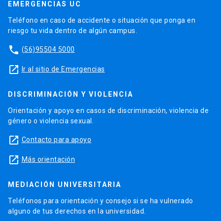
EMERGENCIAS UC
Teléfono en caso de accidente o situación que ponga en
riesgo tu vida dentro de algún campus.
phone
(56)95504 5000
launch
Ir al sitio de Emergencias
DISCRIMINACIÓN Y VIOLENCIA
Orientación y apoyo en casos de discriminación, violencia de
género o violencia sexual.
launch
Contacto para apoyo
launch
Más orientación
MEDIACIÓN UNIVERSITARIA
Teléfonos para orientación y consejo si se ha vulnerado
alguno de tus derechos en la universidad.