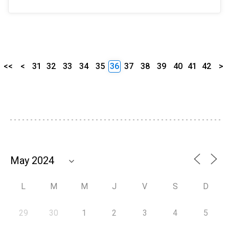
<<
<
31
32
33
34
35
36
37
38
39
40
41
42
>
L
M
M
J
V
S
D
29
30
1
2
3
4
5