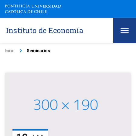
Instituto de Economía
keyboard_arrow_right
Inicio
Seminarios