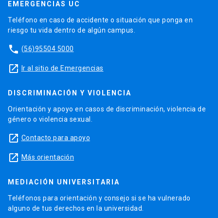
EMERGENCIAS UC
Teléfono en caso de accidente o situación que ponga en
riesgo tu vida dentro de algún campus.
phone
(56)95504 5000
launch
Ir al sitio de Emergencias
DISCRIMINACIÓN Y VIOLENCIA
Orientación y apoyo en casos de discriminación, violencia de
género o violencia sexual.
launch
Contacto para apoyo
launch
Más orientación
MEDIACIÓN UNIVERSITARIA
Teléfonos para orientación y consejo si se ha vulnerado
alguno de tus derechos en la universidad.