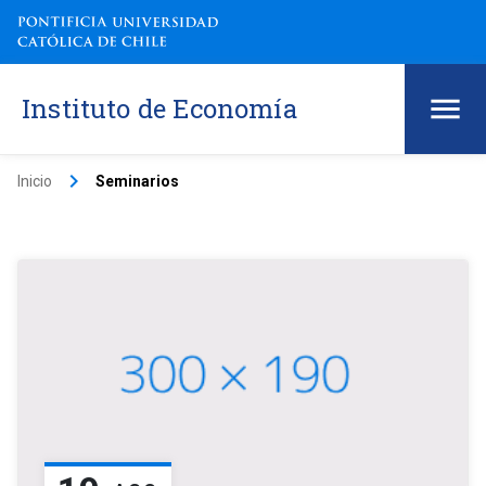
Instituto de Economía
keyboard_arrow_right
Inicio
Seminarios