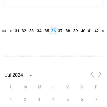
<<
<
31
32
33
34
35
36
37
38
39
40
41
42
>
L
M
M
J
V
S
D
1
2
3
4
5
6
7