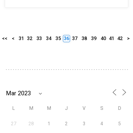
<<
<
31
32
33
34
35
36
37
38
39
40
41
42
>
L
M
M
J
V
S
D
27
28
1
2
3
4
5