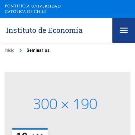
Instituto de Economía
keyboard_arrow_right
Inicio
Seminarios