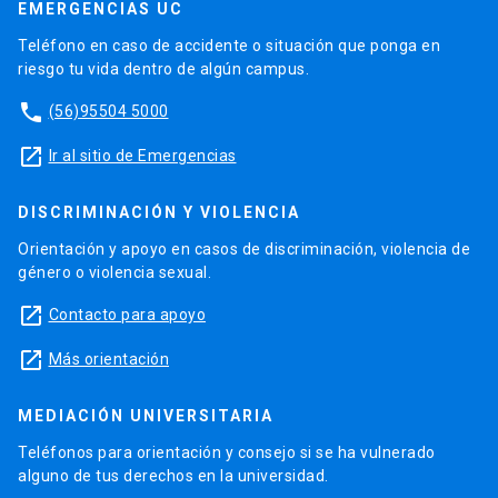
EMERGENCIAS UC
Teléfono en caso de accidente o situación que ponga en
riesgo tu vida dentro de algún campus.
phone
(56)95504 5000
launch
Ir al sitio de Emergencias
DISCRIMINACIÓN Y VIOLENCIA
Orientación y apoyo en casos de discriminación, violencia de
género o violencia sexual.
launch
Contacto para apoyo
launch
Más orientación
MEDIACIÓN UNIVERSITARIA
Teléfonos para orientación y consejo si se ha vulnerado
alguno de tus derechos en la universidad.