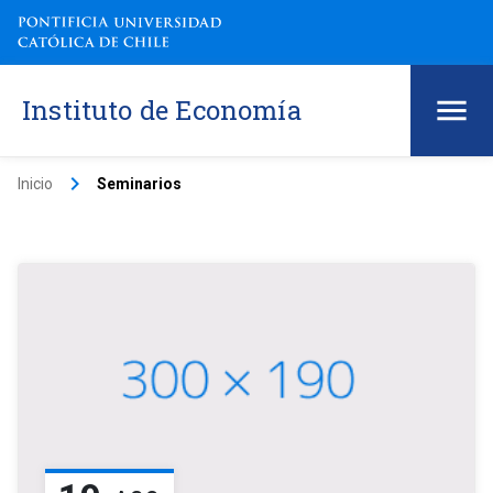
Instituto de Economía
keyboard_arrow_right
Inicio
Seminarios