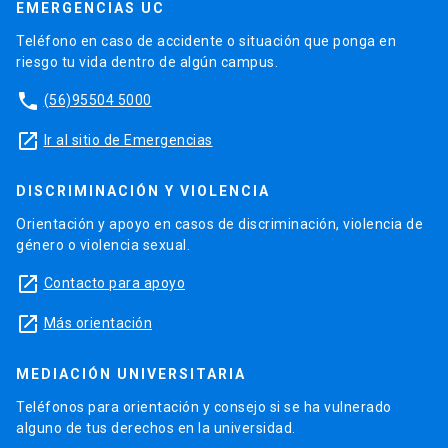
EMERGENCIAS UC
Teléfono en caso de accidente o situación que ponga en
riesgo tu vida dentro de algún campus.
phone
(56)95504 5000
launch
Ir al sitio de Emergencias
DISCRIMINACIÓN Y VIOLENCIA
Orientación y apoyo en casos de discriminación, violencia de
género o violencia sexual.
launch
Contacto para apoyo
launch
Más orientación
MEDIACIÓN UNIVERSITARIA
Teléfonos para orientación y consejo si se ha vulnerado
alguno de tus derechos en la universidad.