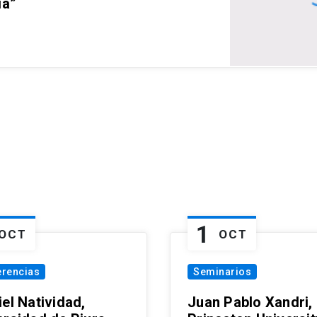
ia”
1
OCT
OCT
erencias
Seminarios
el Natividad,
Juan Pablo Xandri,