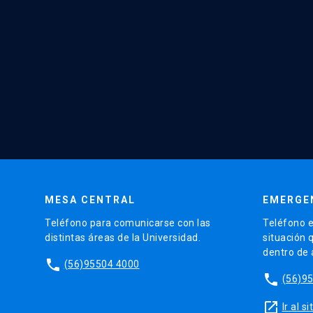
MESA CENTRAL
EMERGE
Teléfono para comunicarse con las
Teléfono e
distintas áreas de la Universidad.
situación 
dentro de
phone
(56)95504 4000
phone
(56)9
launch
Ir al 