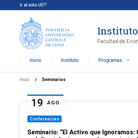
Ir al sitio UC
Institut
Facultad de Eco
Inicio
Instituto
Programas
arrow_drop_down
keyboard_arrow_right
Inicio
Seminarios
19
AGO
Conferencias
Seminario: “El Activo que Ignoramos: