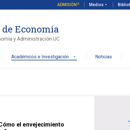
ADMISIÓN
Medios
arrow_drop_down
Biblio
o de Economía
nomía y Administración UC
Académicos e Investigación
Noticias
arrow_drop_down
 Cómo el envejecimiento