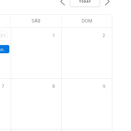
TODAY
SÁB
DOM
1
2
31
 Board
7
8
9