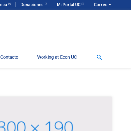
teca
Donaciones
Mi Portal UC
Correo
arrow_drop_down
search
Contacto
Working at Econ UC