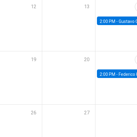
12
13
2:00 PM -
Gustavo González - Banco Central d
19
20
2:00 PM -
Federico Huneeus - Banco Central de C
26
27