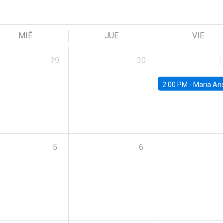
MIÉ
JUE
VIE
29
30
2:00 PM -
Maria Aristizabal-Ramirez, FED
5
6