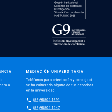
ENCIA
MEDIACIÓN UNIVERSITARIA
de
Teléfonos para orientación y consejo si
énero o
se ha vulnerado alguno de tus derechos
en la universidad.
phone
(56)95504 1691
phone
(56)95504 1247