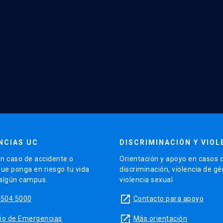
NCIAS UC
DISCRIMINACIÓN Y VIOL
n caso de accidente o
Orientación y apoyo en casos 
que ponga en riesgo tu vida
discriminación, violencia de g
 algún campus.
violencia sexual.
launch
5504 5000
Contacto para apoyo
launch
sitio de Emergencias
Más orientación