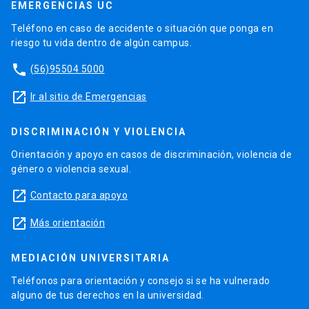
EMERGENCIAS UC
Teléfono en caso de accidente o situación que ponga en
riesgo tu vida dentro de algún campus.
phone
(56)95504 5000
launch
Ir al sitio de Emergencias
DISCRIMINACIÓN Y VIOLENCIA
Orientación y apoyo en casos de discriminación, violencia de
género o violencia sexual.
launch
Contacto para apoyo
launch
Más orientación
MEDIACIÓN UNIVERSITARIA
Teléfonos para orientación y consejo si se ha vulnerado
alguno de tus derechos en la universidad.