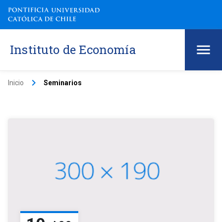
Instituto de Economía
keyboard_arrow_right
Inicio
Seminarios