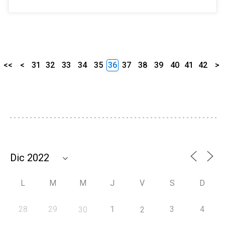
<<
<
31
32
33
34
35
36
37
38
39
40
41
42
>
L
M
M
J
V
S
D
28
29
1
3
4
30
2