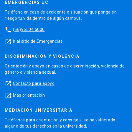
EMERGENCIAS UC
Teléfono en caso de accidente o situación que ponga en
riesgo tu vida dentro de algún campus.
phone
(56)95504 5000
launch
Ir al sitio de Emergencias
DISCRIMINACIÓN Y VIOLENCIA
Orientación y apoyo en casos de discriminación, violencia de
género o violencia sexual.
launch
Contacto para apoyo
launch
Más orientación
MEDIACIÓN UNIVERSITARIA
Teléfonos para orientación y consejo si se ha vulnerado
alguno de tus derechos en la universidad.