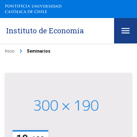
Instituto de Economía
keyboard_arrow_right
Inicio
Seminarios