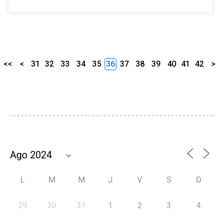
<<
<
31
32
33
34
35
36
37
38
39
40
41
42
>
L
M
M
J
V
S
D
29
30
31
1
2
3
4