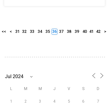
<<
<
31
32
33
34
35
36
37
38
39
40
41
42
>
L
M
M
J
V
S
D
1
2
3
4
5
6
7