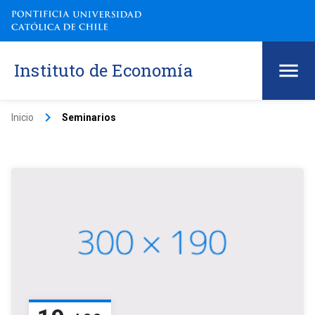
Instituto de Economía
keyboard_arrow_right
Inicio
Seminarios