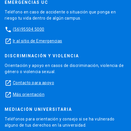
EMERGENCIAS UC
Teléfono en caso de accidente o situación que ponga en
riesgo tu vida dentro de algún campus.
phone
(56)95504 5000
launch
Ir al sitio de Emergencias
DISCRIMINACIÓN Y VIOLENCIA
Orientación y apoyo en casos de discriminación, violencia de
género o violencia sexual.
launch
Contacto para apoyo
launch
Más orientación
MEDIACIÓN UNIVERSITARIA
Teléfonos para orientación y consejo si se ha vulnerado
alguno de tus derechos en la universidad.