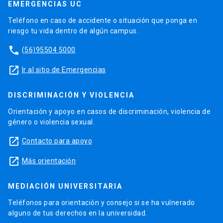
EMERGENCIAS UC
Teléfono en caso de accidente o situación que ponga en
riesgo tu vida dentro de algún campus.
phone
(56)95504 5000
launch
Ir al sitio de Emergencias
DISCRIMINACIÓN Y VIOLENCIA
Orientación y apoyo en casos de discriminación, violencia de
género o violencia sexual.
launch
Contacto para apoyo
launch
Más orientación
MEDIACIÓN UNIVERSITARIA
Teléfonos para orientación y consejo si se ha vulnerado
alguno de tus derechos en la universidad.