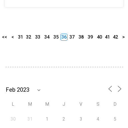
<<
<
31
32
33
34
35
36
37
38
39
40
41
42
>
L
M
M
J
V
S
D
30
31
1
2
3
4
5