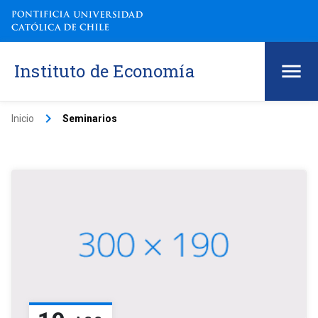
Instituto de Economía
keyboard_arrow_right
Inicio
Seminarios