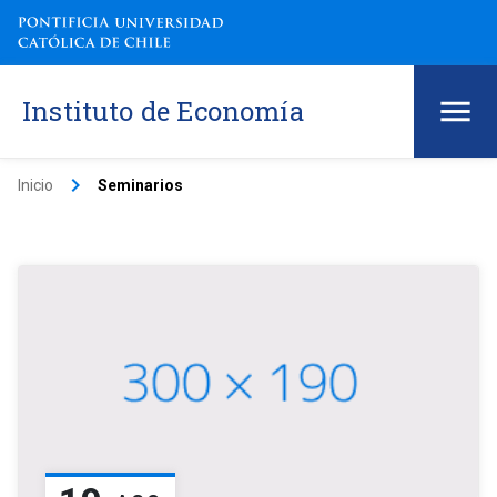
Instituto de Economía
keyboard_arrow_right
Inicio
Seminarios