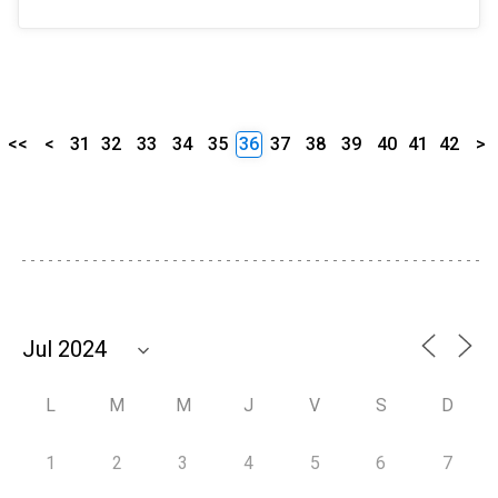
<<
<
31
32
33
34
35
36
37
38
39
40
41
42
>
L
M
M
J
V
S
D
1
2
3
4
5
6
7