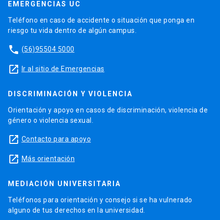
EMERGENCIAS UC
Teléfono en caso de accidente o situación que ponga en
riesgo tu vida dentro de algún campus.
phone
(56)95504 5000
launch
Ir al sitio de Emergencias
DISCRIMINACIÓN Y VIOLENCIA
Orientación y apoyo en casos de discriminación, violencia de
género o violencia sexual.
launch
Contacto para apoyo
launch
Más orientación
MEDIACIÓN UNIVERSITARIA
Teléfonos para orientación y consejo si se ha vulnerado
alguno de tus derechos en la universidad.