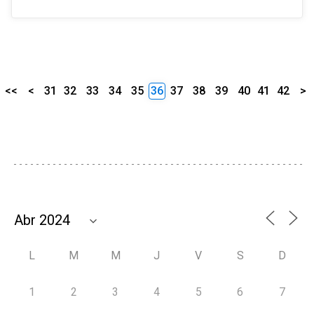
<<
<
31
32
33
34
35
36
37
38
39
40
41
42
>
L
M
M
J
V
S
D
1
2
3
4
5
6
7