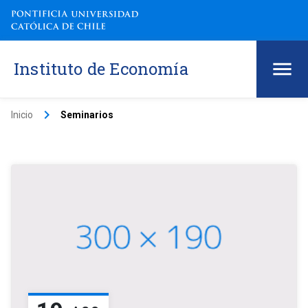
Instituto de Economía
keyboard_arrow_right
Inicio
Seminarios