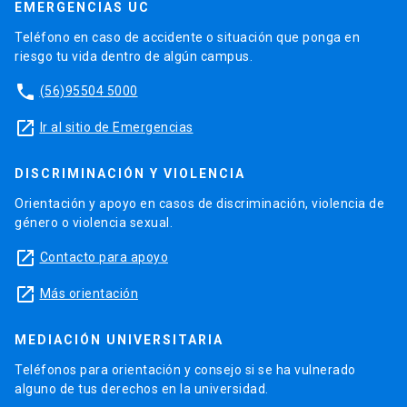
EMERGENCIAS UC
Teléfono en caso de accidente o situación que ponga en
riesgo tu vida dentro de algún campus.
phone
(56)95504 5000
launch
Ir al sitio de Emergencias
DISCRIMINACIÓN Y VIOLENCIA
Orientación y apoyo en casos de discriminación, violencia de
género o violencia sexual.
launch
Contacto para apoyo
launch
Más orientación
MEDIACIÓN UNIVERSITARIA
Teléfonos para orientación y consejo si se ha vulnerado
alguno de tus derechos en la universidad.