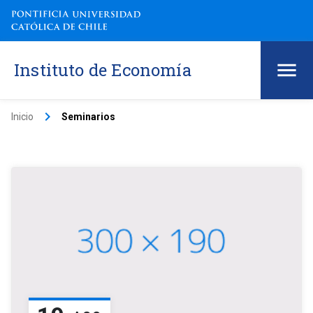
Instituto de Economía
keyboard_arrow_right
Inicio
Seminarios