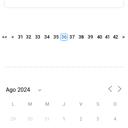
<<
<
31
32
33
34
35
36
37
38
39
40
41
42
>
L
M
M
J
V
S
D
29
30
31
1
2
3
4