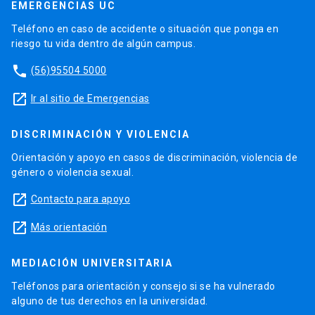
EMERGENCIAS UC
Teléfono en caso de accidente o situación que ponga en
riesgo tu vida dentro de algún campus.
phone
(56)95504 5000
launch
Ir al sitio de Emergencias
DISCRIMINACIÓN Y VIOLENCIA
Orientación y apoyo en casos de discriminación, violencia de
género o violencia sexual.
launch
Contacto para apoyo
launch
Más orientación
MEDIACIÓN UNIVERSITARIA
Teléfonos para orientación y consejo si se ha vulnerado
alguno de tus derechos en la universidad.