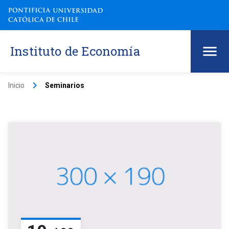
Instituto de Economía
keyboard_arrow_right
Inicio
Seminarios