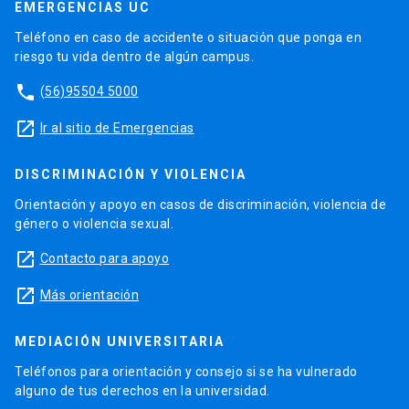
EMERGENCIAS UC
Teléfono en caso de accidente o situación que ponga en
riesgo tu vida dentro de algún campus.
phone
(56)95504 5000
launch
Ir al sitio de Emergencias
DISCRIMINACIÓN Y VIOLENCIA
Orientación y apoyo en casos de discriminación, violencia de
género o violencia sexual.
launch
Contacto para apoyo
launch
Más orientación
MEDIACIÓN UNIVERSITARIA
Teléfonos para orientación y consejo si se ha vulnerado
alguno de tus derechos en la universidad.