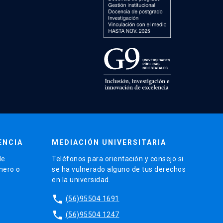
ENCIA
MEDIACIÓN UNIVERSITARIA
de
Teléfonos para orientación y consejo si
énero o
se ha vulnerado alguno de tus derechos
en la universidad.
phone
(56)95504 1691
phone
(56)95504 1247