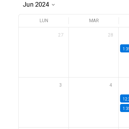
LUN
MAR
27
28
1:3
3
4
12:
1:3