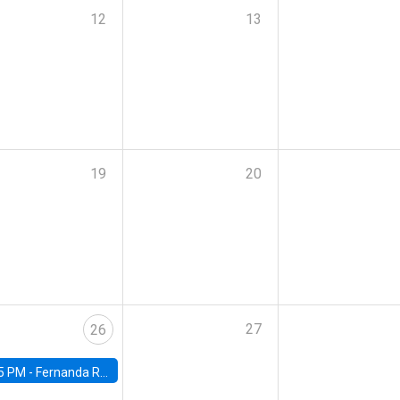
12
13
19
20
27
26
5 PM -
Fernanda Rojas Ampuero, University of Wisconsin-Madison