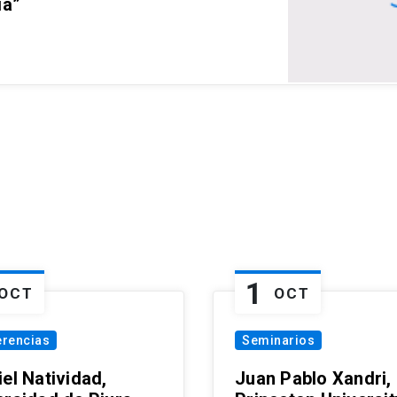
ia”
1
OCT
OCT
erencias
Seminarios
el Natividad,
Juan Pablo Xandri,