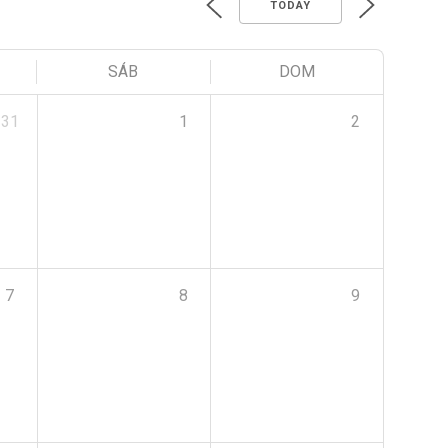
TODAY
SÁB
DOM
31
1
2
7
8
9