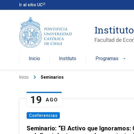
Ir al sitio UC
Institut
Facultad de Eco
Inicio
Instituto
Programas
arrow_drop_down
keyboard_arrow_right
Inicio
Seminarios
19
AGO
Conferencias
Seminario: “El Activo que Ignoramos: