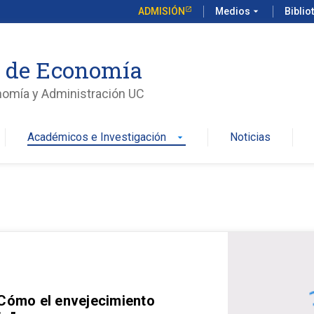
ADMISIÓN
Medios
arrow_drop_down
Biblio
o de Economía
nomía y Administración UC
Académicos e Investigación
Noticias
arrow_drop_down
 Cómo el envejecimiento