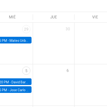
MIÉ
JUE
VIE
30
29
5 PM -
Mateo Uribe-Castro, Universidad de los Andes (Colombia)
6
5
20 PM -
David Bardey, Universidad de los Andes - CEDE
5 PM -
Jose Carlo Bermudez, UC (ME) & World Bank