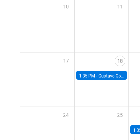
10
11
17
18
1:35 PM -
Gustavo González, Banco Central de Chile
24
25
1:3