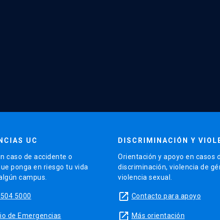
NCIAS UC
DISCRIMINACIÓN Y VIOL
n caso de accidente o
Orientación y apoyo en casos 
que ponga en riesgo tu vida
discriminación, violencia de g
 algún campus.
violencia sexual.
launch
5504 5000
Contacto para apoyo
launch
sitio de Emergencias
Más orientación