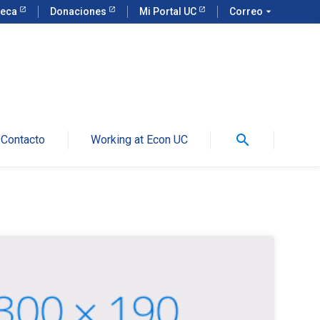
teca
Donaciones
Mi Portal UC
Correo
arrow_drop_down
search
Contacto
Working at Econ UC