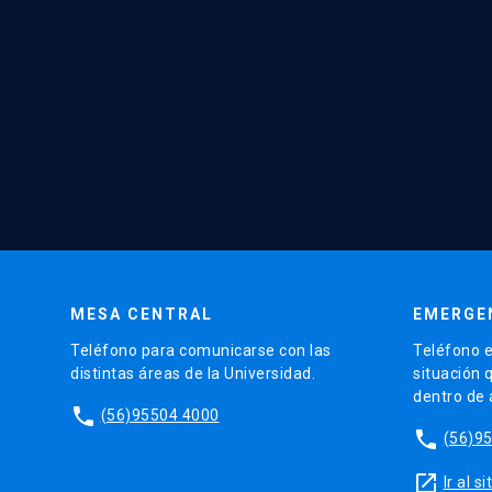
MESA CENTRAL
EMERGE
Teléfono para comunicarse con las
Teléfono e
distintas áreas de la Universidad.
situación 
dentro de
phone
(56)95504 4000
phone
(56)9
launch
Ir al 