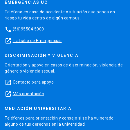
EMERGENCIAS UC
Teléfono en caso de accidente o situación que ponga en
riesgo tu vida dentro de algún campus.
phone
(56)95504 5000
launch
Ir al sitio de Emergencias
DISCRIMINACIÓN Y VIOLENCIA
Orientación y apoyo en casos de discriminación, violencia de
género o violencia sexual.
launch
Contacto para apoyo
launch
Más orientación
MEDIACIÓN UNIVERSITARIA
Teléfonos para orientación y consejo si se ha vulnerado
alguno de tus derechos en la universidad.