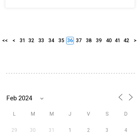
<<
<
31
32
33
34
35
36
37
38
39
40
41
42
>
L
M
M
J
V
S
D
29
30
31
1
2
3
4