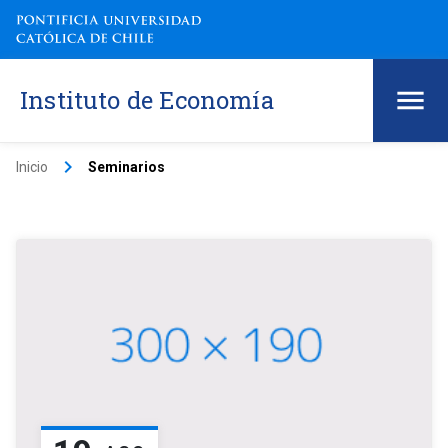
Instituto de Economía
keyboard_arrow_right
Inicio
Seminarios