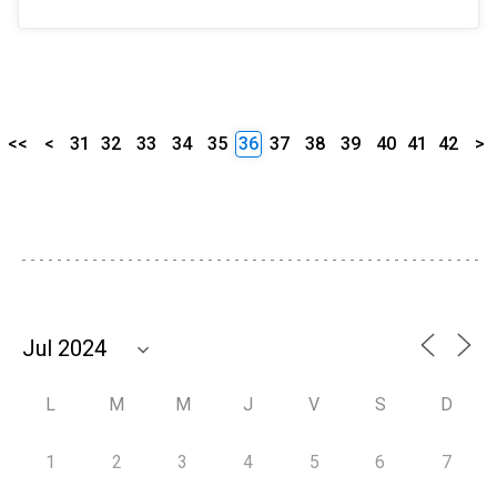
<<
<
31
32
33
34
35
36
37
38
39
40
41
42
>
L
M
M
J
V
S
D
1
2
3
4
5
6
7