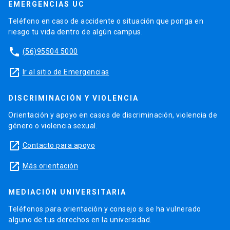
EMERGENCIAS UC
Teléfono en caso de accidente o situación que ponga en
riesgo tu vida dentro de algún campus.
phone
(56)95504 5000
launch
Ir al sitio de Emergencias
DISCRIMINACIÓN Y VIOLENCIA
Orientación y apoyo en casos de discriminación, violencia de
género o violencia sexual.
launch
Contacto para apoyo
launch
Más orientación
MEDIACIÓN UNIVERSITARIA
Teléfonos para orientación y consejo si se ha vulnerado
alguno de tus derechos en la universidad.