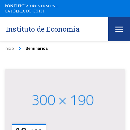
Instituto de Economía
keyboard_arrow_right
Inicio
Seminarios