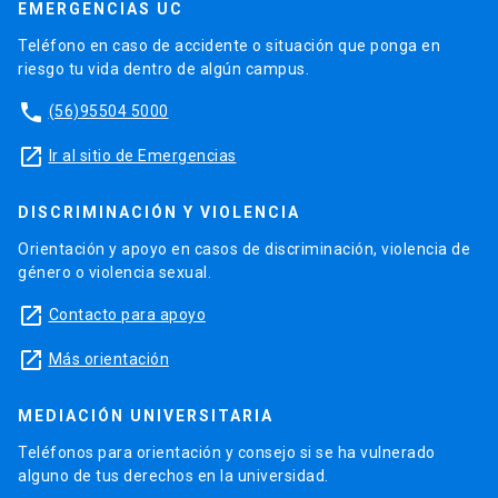
EMERGENCIAS UC
Teléfono en caso de accidente o situación que ponga en
riesgo tu vida dentro de algún campus.
phone
(56)95504 5000
launch
Ir al sitio de Emergencias
DISCRIMINACIÓN Y VIOLENCIA
Orientación y apoyo en casos de discriminación, violencia de
género o violencia sexual.
launch
Contacto para apoyo
launch
Más orientación
MEDIACIÓN UNIVERSITARIA
Teléfonos para orientación y consejo si se ha vulnerado
alguno de tus derechos en la universidad.