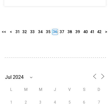
<<
<
31
32
33
34
35
36
37
38
39
40
41
42
>
L
M
M
J
V
S
D
1
2
3
4
5
6
7