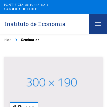
Instituto de Economía
keyboard_arrow_right
Inicio
Seminarios