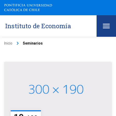
Instituto de Economía
keyboard_arrow_right
Inicio
Seminarios