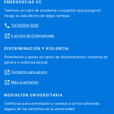
EMERGENCIAS UC
Teléfono en caso de accidente o situación que ponga en
riesgo tu vida dentro de algún campus.
phone
(56)95504 5000
launch
Ir al sitio de Emergencias
DISCRIMINACIÓN Y VIOLENCIA
Orientación y apoyo en casos de discriminación, violencia de
género o violencia sexual.
launch
Contacto para apoyo
launch
Más orientación
MEDIACIÓN UNIVERSITARIA
Teléfonos para orientación y consejo si se ha vulnerado
alguno de tus derechos en la universidad.