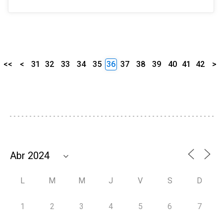
<<
<
31
32
33
34
35
36
37
38
39
40
41
42
>
L
M
M
J
V
S
D
1
2
3
4
5
6
7