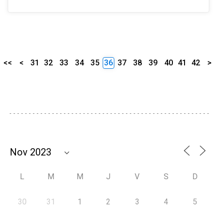
<<
<
31
32
33
34
35
36
37
38
39
40
41
42
>
L
M
M
J
V
S
D
30
31
1
2
3
4
5