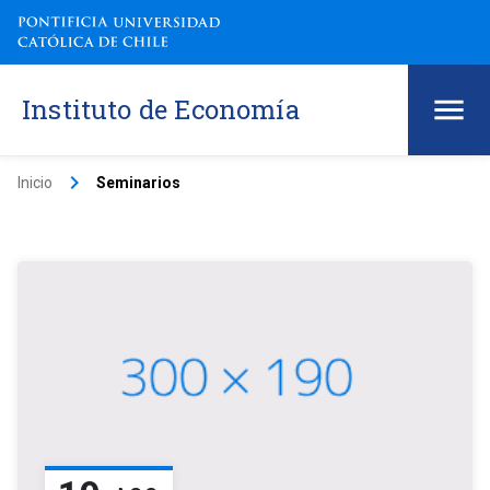
Instituto de Economía
keyboard_arrow_right
Inicio
Seminarios