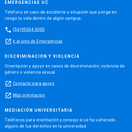
EMERGENCIAS UC
Teléfono en caso de accidente o situación que ponga en
riesgo tu vida dentro de algún campus.
phone
(56)95504 5000
launch
Ir al sitio de Emergencias
DISCRIMINACIÓN Y VIOLENCIA
Orientación y apoyo en casos de discriminación, violencia de
género o violencia sexual.
launch
Contacto para apoyo
launch
Más orientación
MEDIACIÓN UNIVERSITARIA
Teléfonos para orientación y consejo si se ha vulnerado
alguno de tus derechos en la universidad.