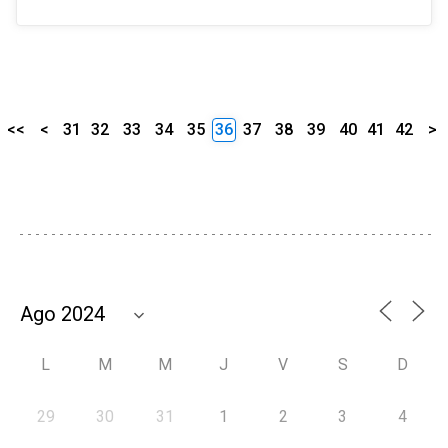
<<
<
31
32
33
34
35
36
37
38
39
40
41
42
>
L
M
M
J
V
S
D
29
30
31
1
2
3
4