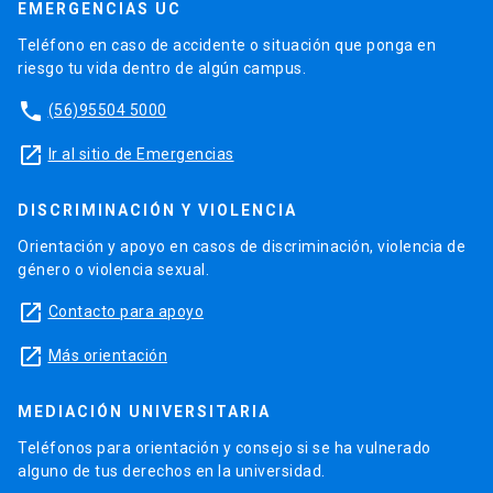
EMERGENCIAS UC
Teléfono en caso de accidente o situación que ponga en
riesgo tu vida dentro de algún campus.
phone
(56)95504 5000
launch
Ir al sitio de Emergencias
DISCRIMINACIÓN Y VIOLENCIA
Orientación y apoyo en casos de discriminación, violencia de
género o violencia sexual.
launch
Contacto para apoyo
launch
Más orientación
MEDIACIÓN UNIVERSITARIA
Teléfonos para orientación y consejo si se ha vulnerado
alguno de tus derechos en la universidad.