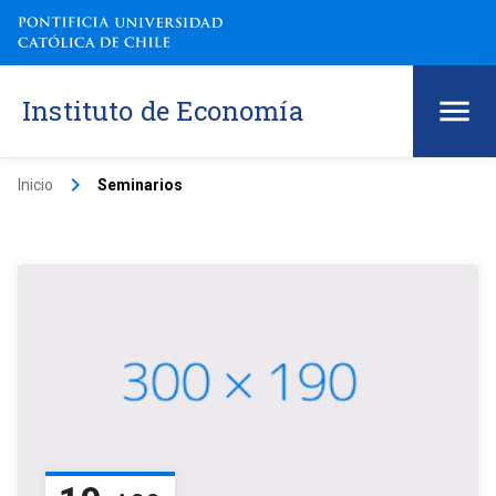
Instituto de Economía
keyboard_arrow_right
Inicio
Seminarios