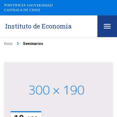
Instituto de Economía
keyboard_arrow_right
Inicio
Seminarios