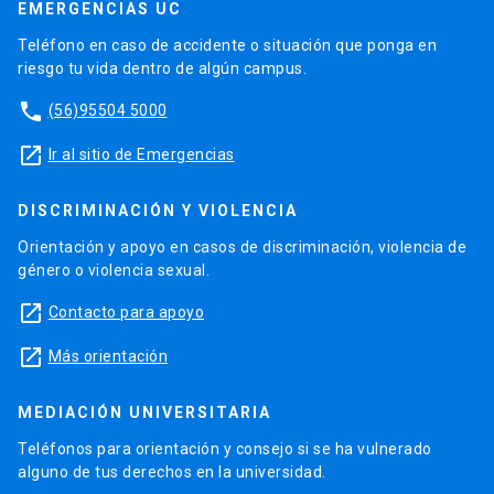
EMERGENCIAS UC
Teléfono en caso de accidente o situación que ponga en
riesgo tu vida dentro de algún campus.
phone
(56)95504 5000
launch
Ir al sitio de Emergencias
DISCRIMINACIÓN Y VIOLENCIA
Orientación y apoyo en casos de discriminación, violencia de
género o violencia sexual.
launch
Contacto para apoyo
launch
Más orientación
MEDIACIÓN UNIVERSITARIA
Teléfonos para orientación y consejo si se ha vulnerado
alguno de tus derechos en la universidad.