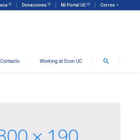
teca
Donaciones
Mi Portal UC
Correo
arrow_drop_down
search
Contacto
Working at Econ UC