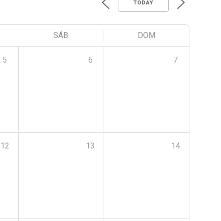
TODAY
SÁB
DOM
5
6
7
12
13
14