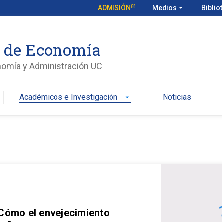
ADMISIÓN
Medios
arrow_drop_down
Biblio
o de Economía
nomía y Administración UC
Académicos e Investigación
Noticias
arrow_drop_down
 Cómo el envejecimiento