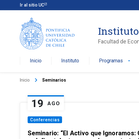
Ir al sitio UC
Institut
Facultad de Eco
Inicio
Instituto
Programas
arrow_drop_down
keyboard_arrow_right
Inicio
Seminarios
19
AGO
Conferencias
Seminario: “El Activo que Ignoramos: