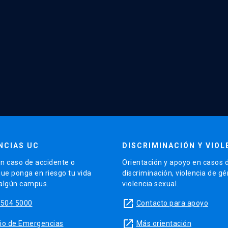
NCIAS UC
DISCRIMINACIÓN Y VIOL
n caso de accidente o
Orientación y apoyo en casos 
que ponga en riesgo tu vida
discriminación, violencia de g
 algún campus.
violencia sexual.
launch
5504 5000
Contacto para apoyo
launch
sitio de Emergencias
Más orientación