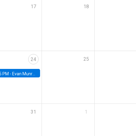
17
18
25
24
5 PM -
Evan Munro, Neyman Visiting Assistant Professor in the Department of Statistics at UC Berkeley
31
1