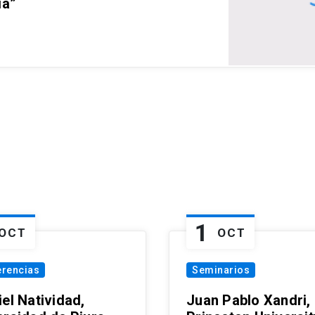
ia”
1
OCT
OCT
erencias
Seminarios
el Natividad,
Juan Pablo Xandri,