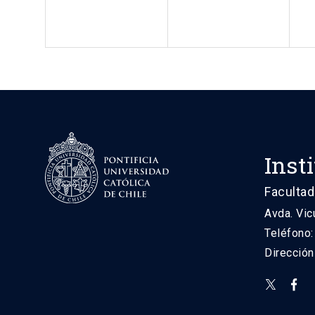
Inst
Facultad
Avda. Vic
Teléfono
Direcció