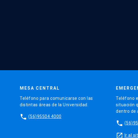
MESA CENTRAL
EMERGE
Teléfono para comunicarse con las
Teléfono e
distintas áreas de la Universidad.
situación 
dentro de
phone
(56)95504 4000
phone
(56)9
launch
Ir al 