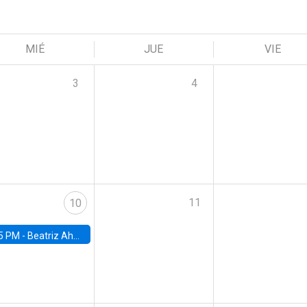
MIÉ
JUE
VIE
3
4
11
10
5 PM -
Beatriz Ahumada, PhD candidate, Universidad de Pittsburgh