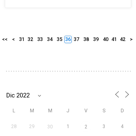
<<
<
31
32
33
34
35
36
37
38
39
40
41
42
>
L
M
M
J
V
S
D
28
29
1
3
4
30
2