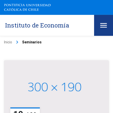
Instituto de Economía
keyboard_arrow_right
Inicio
Seminarios