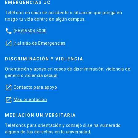
EMERGENCIAS UC
Teléfono en caso de accidente o situación que ponga en
riesgo tu vida dentro de algún campus.
phone
(56)95504 5000
launch
Ir al sitio de Emergencias
DISCRIMINACIÓN Y VIOLENCIA
Orientación y apoyo en casos de discriminación, violencia de
género o violencia sexual.
launch
Contacto para apoyo
launch
Más orientación
MEDIACIÓN UNIVERSITARIA
Teléfonos para orientación y consejo si se ha vulnerado
alguno de tus derechos en la universidad.