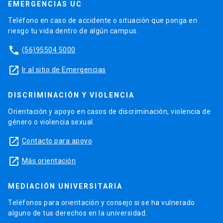
EMERGENCIAS UC
Teléfono en caso de accidente o situación que ponga en
riesgo tu vida dentro de algún campus.
phone
(56)95504 5000
launch
Ir al sitio de Emergencias
DISCRIMINACIÓN Y VIOLENCIA
Orientación y apoyo en casos de discriminación, violencia de
género o violencia sexual.
launch
Contacto para apoyo
launch
Más orientación
MEDIACIÓN UNIVERSITARIA
Teléfonos para orientación y consejo si se ha vulnerado
alguno de tus derechos en la universidad.