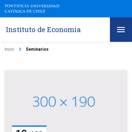
Instituto de Economía
keyboard_arrow_right
Inicio
Seminarios