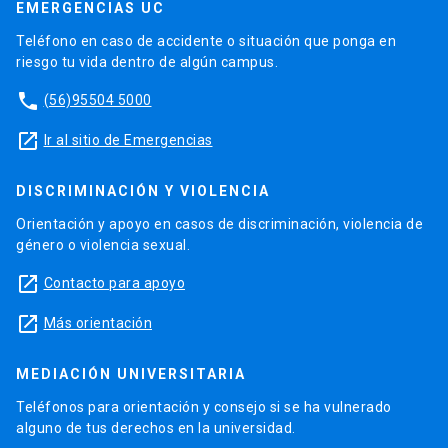
EMERGENCIAS UC
Teléfono en caso de accidente o situación que ponga en
riesgo tu vida dentro de algún campus.
phone
(56)95504 5000
launch
Ir al sitio de Emergencias
DISCRIMINACIÓN Y VIOLENCIA
Orientación y apoyo en casos de discriminación, violencia de
género o violencia sexual.
launch
Contacto para apoyo
launch
Más orientación
MEDIACIÓN UNIVERSITARIA
Teléfonos para orientación y consejo si se ha vulnerado
alguno de tus derechos en la universidad.