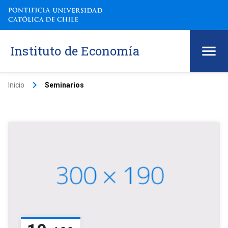
Instituto de Economía
keyboard_arrow_right
Inicio
Seminarios