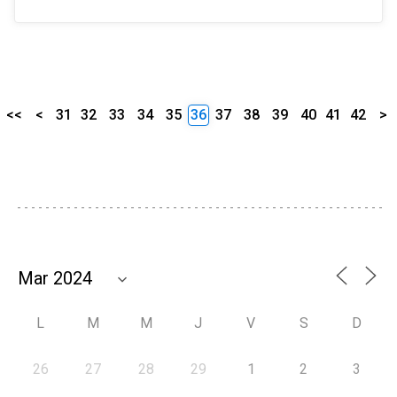
<<
<
31
32
33
34
35
36
37
38
39
40
41
42
>
L
M
M
J
V
S
D
26
27
28
29
1
2
3