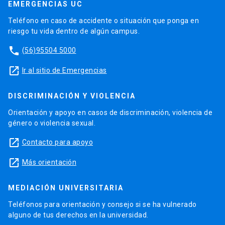
EMERGENCIAS UC
Teléfono en caso de accidente o situación que ponga en
riesgo tu vida dentro de algún campus.
phone
(56)95504 5000
launch
Ir al sitio de Emergencias
DISCRIMINACIÓN Y VIOLENCIA
Orientación y apoyo en casos de discriminación, violencia de
género o violencia sexual.
launch
Contacto para apoyo
launch
Más orientación
MEDIACIÓN UNIVERSITARIA
Teléfonos para orientación y consejo si se ha vulnerado
alguno de tus derechos en la universidad.