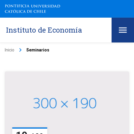
Instituto de Economía
keyboard_arrow_right
Inicio
Seminarios